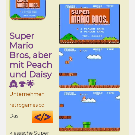
Super
Mario
Bros, aber
mit Peach
und Daisy
👸🍄🌟
Unternehmen:
retrogames.cc
Code
Das
HTML
klassische Super