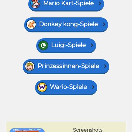
Mario Kart-Spiele
Donkey kong-Spiele
Luigi-Spiele
Prinzessinnen-Spiele
Wario-Spiele
Screenshots