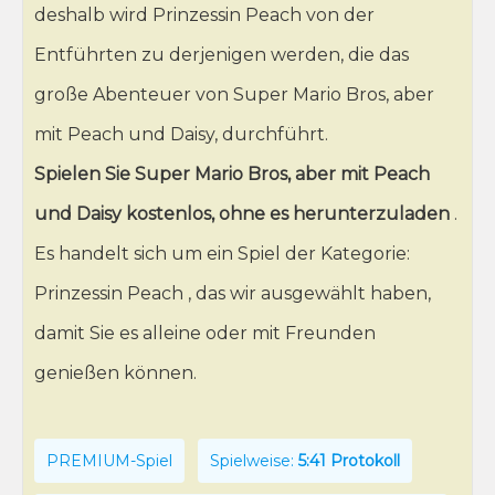
deshalb wird Prinzessin Peach von der
Entführten zu derjenigen werden, die das
große Abenteuer von Super Mario Bros, aber
mit Peach und Daisy, durchführt.
Spielen Sie Super Mario Bros, aber mit Peach
und Daisy kostenlos, ohne es herunterzuladen
.
Es handelt sich um ein Spiel der Kategorie:
Prinzessin Peach , das wir ausgewählt haben,
damit Sie es alleine oder mit Freunden
genießen können.
PREMIUM-Spiel
Spielweise:
5:41 Protokoll