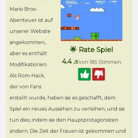
Mario Bros-
Abenteuer ist auf
unserer Website
angekommen,
🌟 Rate Spiel
aber es enthält
4.4
/5
von 185 Stimmen
Modifikationen.
Als Rom-Hack,
der von Fans
erstellt wurde, haben sie es geschafft, dem
Spiel ein neues Aussehen zu verleihen, und sie
tun dies, indem sie den Hauptprotagonisten
ändern. Die Zeit der Frauen ist gekommen und