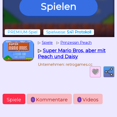
Spielen
PREMIUM-Spiel
Spielweise:
5:41 Protokoll
▷
Spiele
▷
Prinzessin Peach
▷
Super Mario Bros, aber mit
Peach und Daisy
Unternehmen: retrogames.cc
Spiele
Kommentare
Videos
1
1