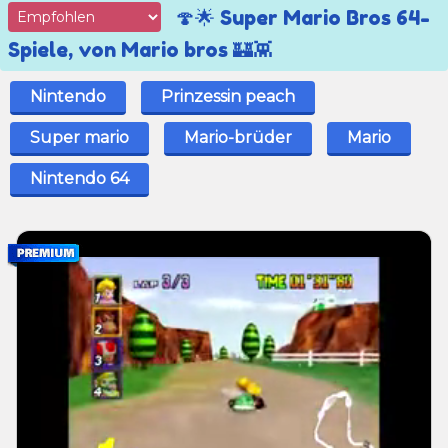
🍄🌟 Super Mario Bros 64-
Spiele, von Mario bros 🏰👾
Nintendo
Prinzessin peach
Super mario
Mario-brüder
Mario
Nintendo 64