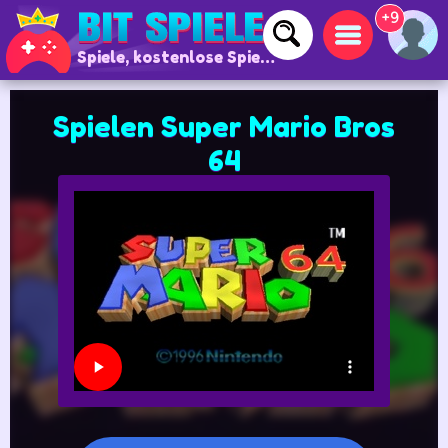
+9
Spiele, kostenlose Spiele und Online-Spiele
Spielen Super Mario Bros
64