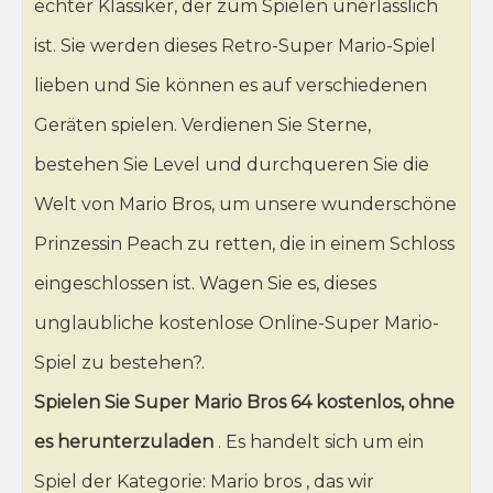
echter Klassiker, der zum Spielen unerlässlich
ist. Sie werden dieses Retro-Super Mario-Spiel
lieben und Sie können es auf verschiedenen
Geräten spielen. Verdienen Sie Sterne,
bestehen Sie Level und durchqueren Sie die
Welt von Mario Bros, um unsere wunderschöne
Prinzessin Peach zu retten, die in einem Schloss
eingeschlossen ist. Wagen Sie es, dieses
unglaubliche kostenlose Online-Super Mario-
Spiel zu bestehen?.
Spielen Sie Super Mario Bros 64 kostenlos, ohne
es herunterzuladen
. Es handelt sich um ein
Spiel der Kategorie: Mario bros , das wir