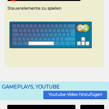
Steuerelemente zu spielen
GAMEPLAYS, YOUTUBE
Youtube-Video hinzufügen