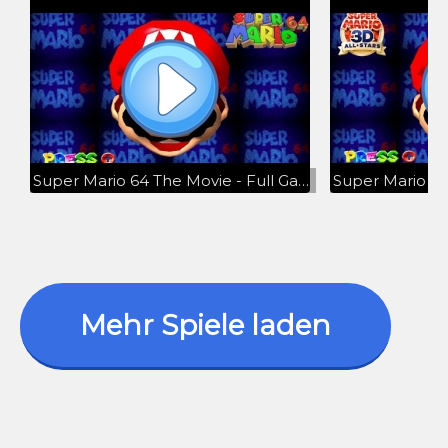
Super Mario 64 The Movie - Full Game 100% Walkthrough
Mehr Spiele laden