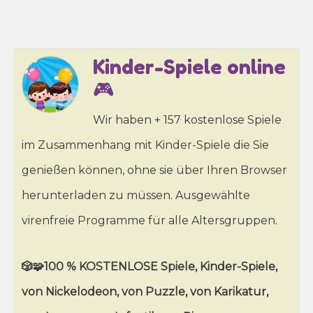
Kinder-Spiele online
🎮
Wir haben + 157 kostenlose Spiele
im Zusammenhang mit Kinder-Spiele die Sie
genießen können, ohne sie über Ihren Browser
herunterladen zu müssen. Ausgewählte
virenfreie Programme für alle Altersgruppen.
🎲🧩100 % KOSTENLOSE Spiele, Kinder-Spiele,
von Nickelodeon, von Puzzle, von Karikatur,