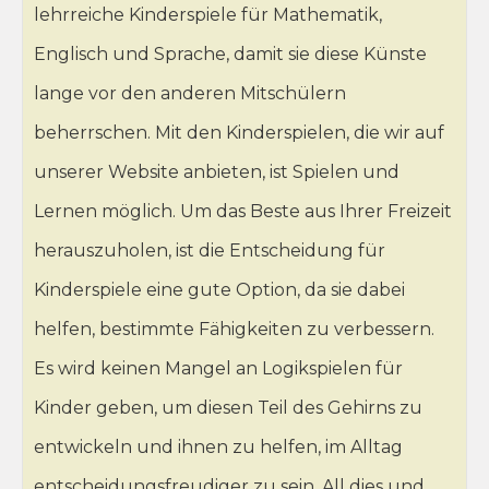
lehrreiche Kinderspiele für Mathematik,
Englisch und Sprache, damit sie diese Künste
lange vor den anderen Mitschülern
beherrschen. Mit den Kinderspielen, die wir auf
unserer Website anbieten, ist Spielen und
Lernen möglich. Um das Beste aus Ihrer Freizeit
herauszuholen, ist die Entscheidung für
Kinderspiele eine gute Option, da sie dabei
helfen, bestimmte Fähigkeiten zu verbessern.
Es wird keinen Mangel an Logikspielen für
Kinder geben, um diesen Teil des Gehirns zu
entwickeln und ihnen zu helfen, im Alltag
entscheidungsfreudiger zu sein. All dies und