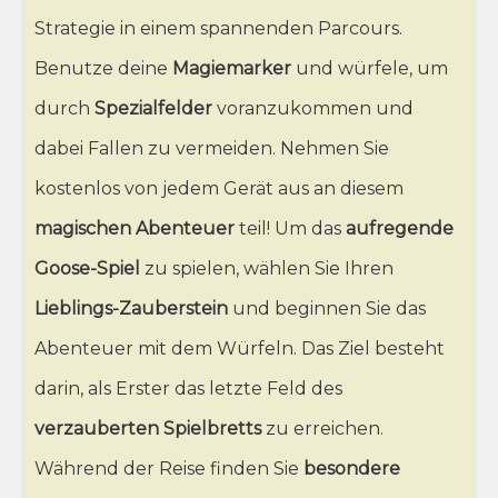
Strategie in einem spannenden Parcours.
Benutze deine
Magiemarker
und würfele, um
durch
Spezialfelder
voranzukommen und
dabei Fallen zu vermeiden. Nehmen Sie
kostenlos von jedem Gerät aus an diesem
magischen Abenteuer
teil! Um das
aufregende
Goose-Spiel
zu spielen, wählen Sie Ihren
Lieblings-Zauberstein
und beginnen Sie das
Abenteuer mit dem Würfeln. Das Ziel besteht
darin, als Erster das letzte Feld des
verzauberten Spielbretts
zu erreichen.
Während der Reise finden Sie
besondere