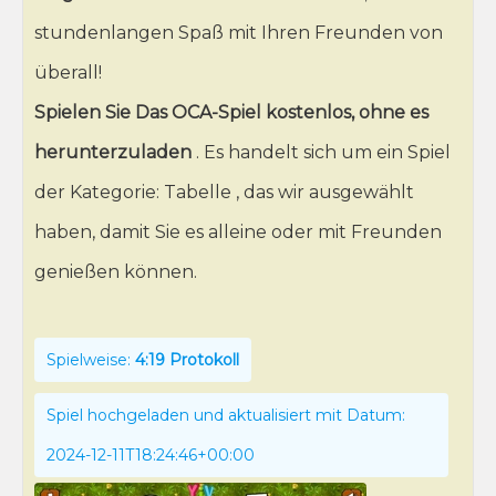
stundenlangen Spaß mit Ihren Freunden von
überall!
Spielen Sie Das OCA-Spiel kostenlos, ohne es
herunterzuladen
. Es handelt sich um ein Spiel
der Kategorie: Tabelle , das wir ausgewählt
haben, damit Sie es alleine oder mit Freunden
genießen können.
Spielweise:
4:19 Protokoll
Spiel hochgeladen und aktualisiert mit Datum:
2024-12-11T18:24:46+00:00