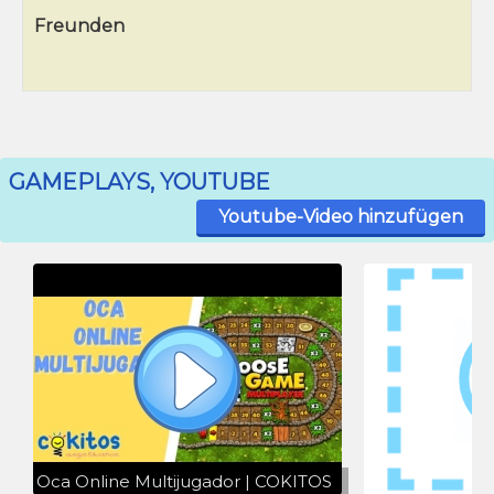
Freunden
GAMEPLAYS, YOUTUBE
Youtube-Video hinzufügen
Oca Online Multijugador | COKITOS