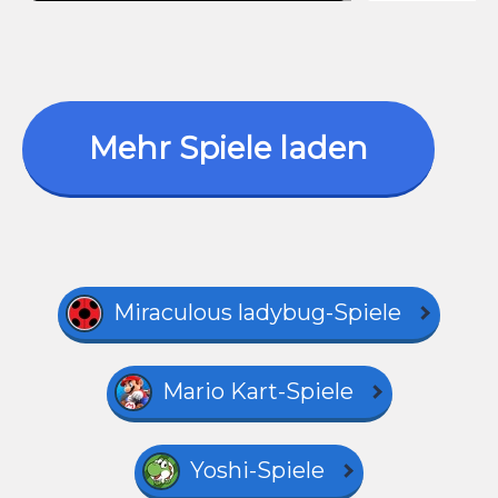
Mehr Spiele laden
Miraculous ladybug-Spiele
Mario Kart-Spiele
Yoshi-Spiele