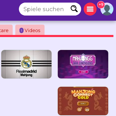
+9
are
Videos
1