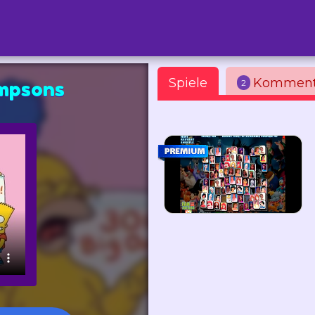
Spiele
Komment
2
impsons