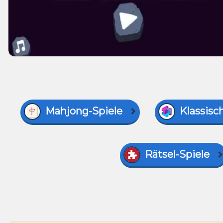
Mahjong-Spiele
Klassisc
Rätsel-Spiele