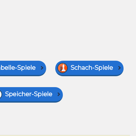
belle-Spiele
Schach-Spiele
Speicher-Spiele