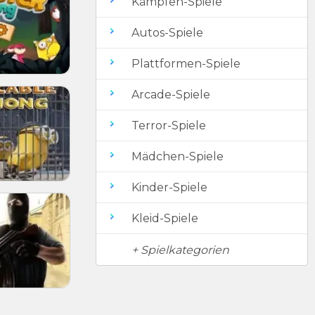
Kämpfen-Spiele
Autos-Spiele
Plattformen-Spiele
Arcade-Spiele
Terror-Spiele
Mädchen-Spiele
Kinder-Spiele
Kleid-Spiele
+ Spielkategorien