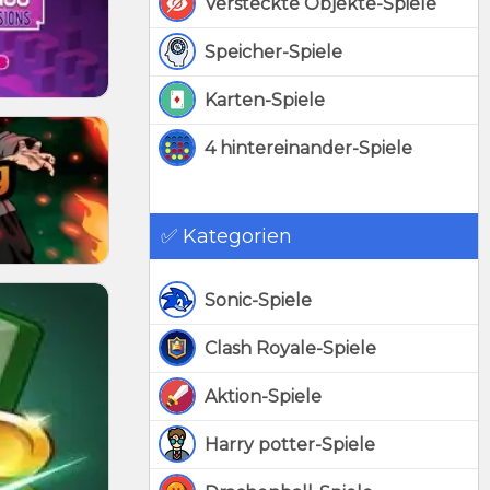
Versteckte Objekte-Spiele
Speicher-Spiele
Karten-Spiele
4 hintereinander-Spiele
✅ Kategorien
Sonic-Spiele
Clash Royale-Spiele
Aktion-Spiele
Harry potter-Spiele