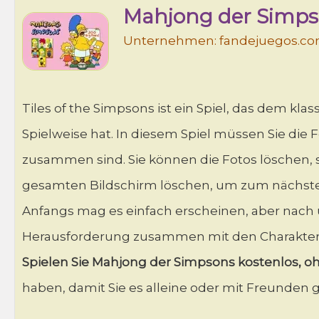
Mahjong der Simpso
Unternehmen: fandejuegos.c
Tiles of the Simpsons ist ein Spiel, das dem kla
Spielweise hat. In diesem Spiel müssen Sie die 
zusammen sind. Sie können die Fotos löschen, 
gesamten Bildschirm löschen, um zum nächsten 
Anfangs mag es einfach erscheinen, aber nach u
Herausforderung zusammen mit den Charakteren
Spielen Sie Mahjong der Simpsons kostenlos, o
haben, damit Sie es alleine oder mit Freunden