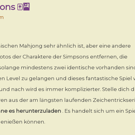
ns 🀄🎴
om
ssischen Mahjong sehr ähnlich ist, aber eine andere
Fotos der Charaktere der Simpsons entfernen, die
solange mindestens zwei identische vorhanden sin
Level zu gelangen und dieses fantastische Spiel 
nd nach wird es immer komplizierter. Stelle dich 
 aus der am längsten laufenden Zeichentrickseri
hne es herunterzuladen
. Es handelt sich um ein Spi
 genießen können.