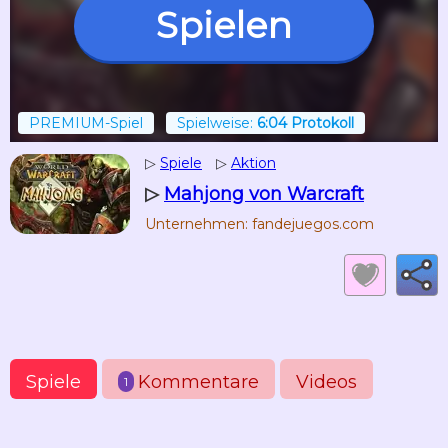
Spielen
PREMIUM-Spiel
Spielweise:
6:04 Protokoll
▷
Spiele
▷
Aktion
▷
Mahjong von Warcraft
Unternehmen: fandejuegos.com
Spiele
Kommentare
Videos
1