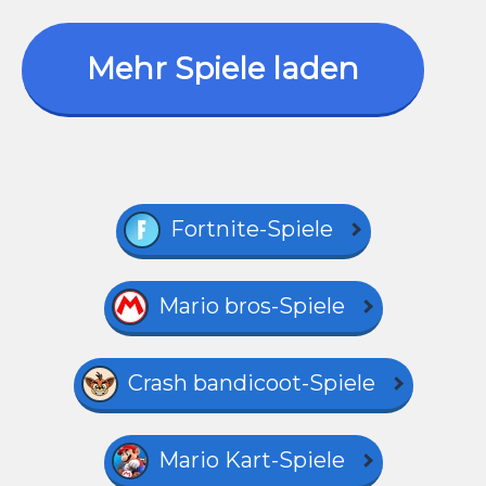
Mehr Spiele laden
Fortnite-Spiele
Mario bros-Spiele
Crash bandicoot-Spiele
Mario Kart-Spiele