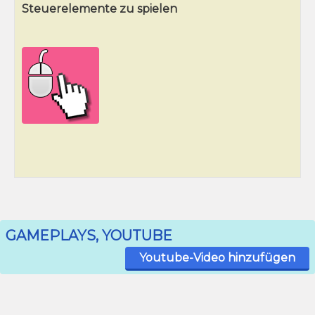
Steuerelemente zu spielen
GAMEPLAYS, YOUTUBE
Youtube-Video hinzufügen