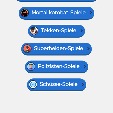
Mortal kombat-Spiele
Tekken-Spiele
Superhelden-Spiele
Polizisten-Spiele
Schüsse-Spiele