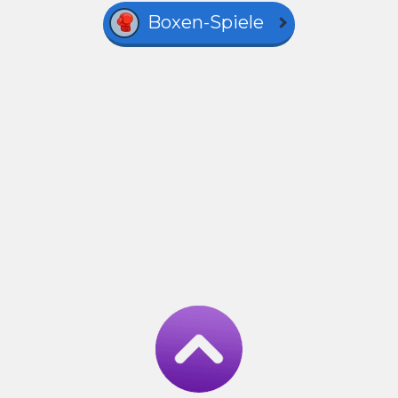
Boxen-Spiele