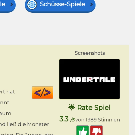
le
Schüsse-Spiele
Screenshots
Code
rt hat
HTML
nnt.
🌟 Rate Spiel
traum
3.3
/5
von 1389 Stimmen
nd ließ die Monster