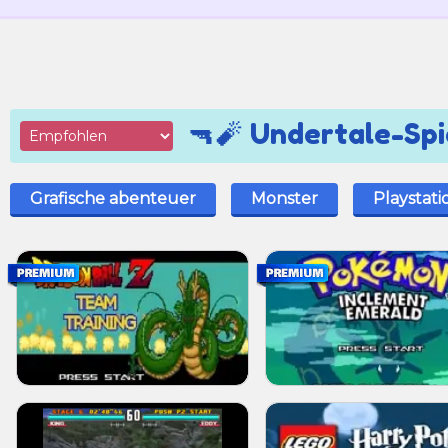
🔫🧨 Undertale-Spi
Grafische abenteuer
Monster
Playstati