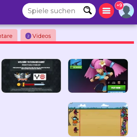
+9
tare
Videos
2