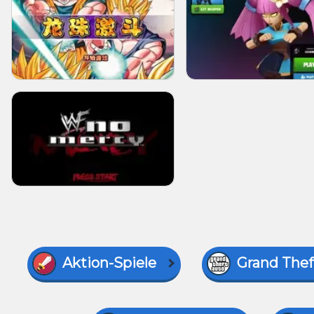
Aktion-Spiele
Grand Thef