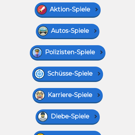
Aktion-Spiele
Autos-Spiele
Polizisten-Spiele
Schüsse-Spiele
Karriere-Spiele
Diebe-Spiele