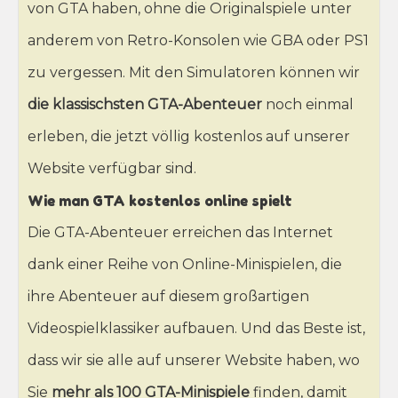
von GTA haben, ohne die Originalspiele unter
anderem von Retro-Konsolen wie GBA oder PS1
zu vergessen. Mit den Simulatoren können wir
die klassischsten GTA-Abenteuer
noch einmal
erleben, die jetzt völlig kostenlos auf unserer
Website verfügbar sind.
Wie man GTA kostenlos online spielt
Die GTA-Abenteuer erreichen das Internet
dank einer Reihe von Online-Minispielen, die
ihre Abenteuer auf diesem großartigen
Videospielklassiker aufbauen. Und das Beste ist,
dass wir sie alle auf unserer Website haben, wo
Sie
mehr als 100 GTA-Minispiele
finden, damit