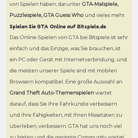
von Spielen haben, darunter
GTA-Malspiele,
Puzzlespiele, GTA Guess Who
und vieles mehr.
Spielen Sie GTA Online auf Bitspiele.de
Das Online-Spielen von GTA bei Bitspiele ist sehr
einfach und das Einzige, was Sie brauchen, ist
ein PC oder Gerät mit Internetverbindung, und
die meisten unserer Spiele sind mit mobilen
Browsern kompatibel. Eine große Auswahl an
Grand Theft Auto-Themenspielen
wartet
darauf, dass Sie Ihre Fahrkünste verbessern
und Ihre Fähigkeiten, mit Ihren Missetaten zu
überleben, verbessern. GTA hat uns noch viel
zu bieten und die gesamte Community wartet