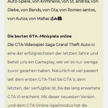
Auto-Spiele, von Kriminelle, von St. andrea, von
Diebe, von Bands, von Gta, von Romeo santos,
von Autos, von Mafias 💰🚓🏙️.
Die besten GTA-Minispiele online
Die GTA-Videospiel-Saga Grand Theft Auto
ist
eine der erfolgreichsten der letzten Jahre und
bietet uns ein Gameplay, wie wir es nur wenige
zuvor gesehen haben. Natürlich ist viel passiert
seit dem ersten GTA-Titel bis GTA V, dem
letzten, der verfügbar ist, bis das lang erwartete
GTA VI erscheint. Mit dieser neuesten Version
und dem GTA Online-Spielmodus hat die