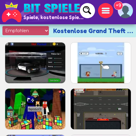
+9
Spiele, kostenlose Spiele und Online-Spiele
Kostenlose Grand Theft Auto-Spiele 🚗🔫