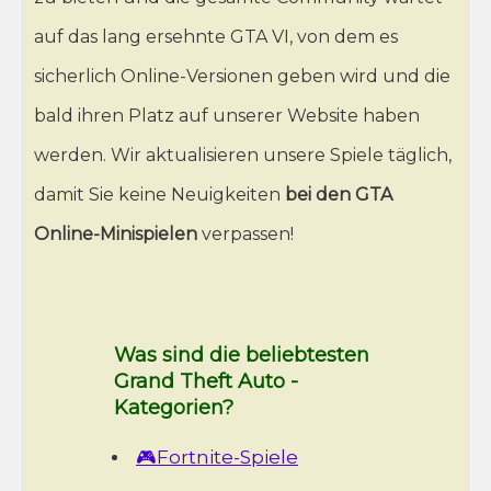
auf das lang ersehnte GTA VI, von dem es
sicherlich Online-Versionen geben wird und die
bald ihren Platz auf unserer Website haben
werden. Wir aktualisieren unsere Spiele täglich,
damit Sie keine Neuigkeiten
bei den GTA
Online-Minispielen
verpassen!
Was sind die beliebtesten
Grand Theft Auto -
Kategorien?
🎮Fortnite-Spiele