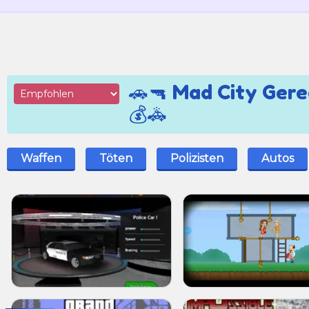
🚗🔫 Mad City Gere
💰🚓
Waffen
Töten
Polizisten
Autos