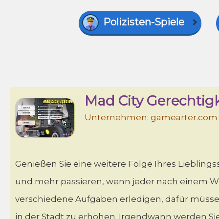
Polizisten-Spiele
Mad City Gerechtigk
Unternehmen: gamearter.com
Genießen Sie eine weitere Folge Ihres Lieblingssp
und mehr passieren, wenn jeder nach einem We
verschiedene Aufgaben erledigen, dafür müsse
in der Stadt zu erhöhen. Irgendwann werden Sie 