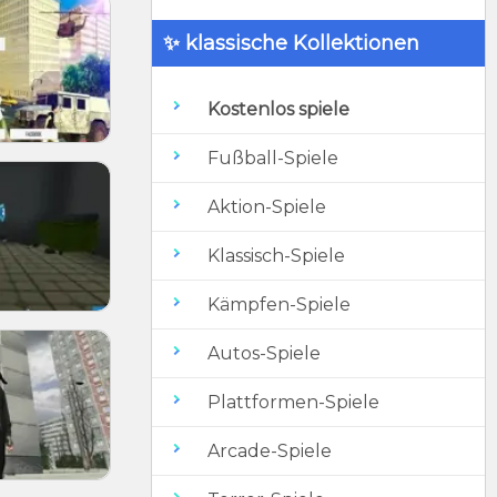
✨ klassische Kollektionen
Kostenlos spiele
Fußball-Spiele
Aktion-Spiele
Klassisch-Spiele
Kämpfen-Spiele
Autos-Spiele
Plattformen-Spiele
Arcade-Spiele