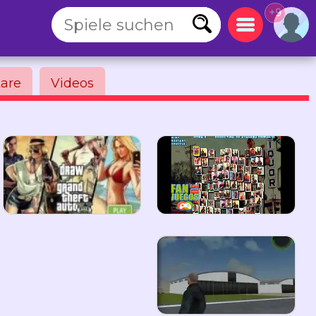
+9
are
Videos