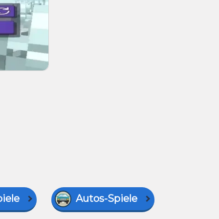
iele
Autos-Spiele