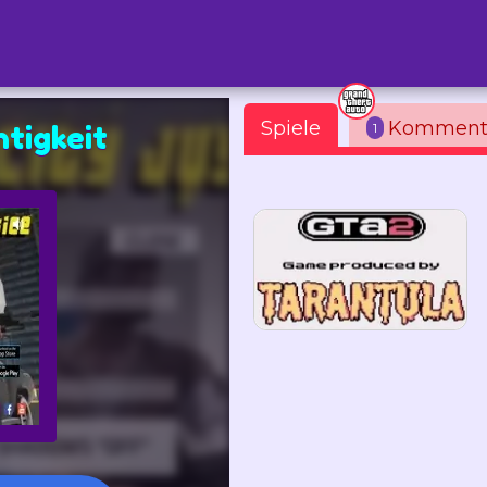
Spiele
Komment
1
tigkeit