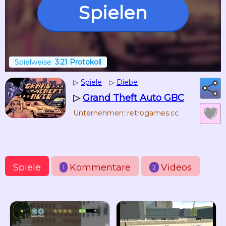
Spielen
Spielweise:
3:21 Protokoll
▷
Spiele
▷
Diebe
▷
Grand Theft Auto GBC
Unternehmen: retrogames.cc
Spiele
Kommentare
Videos
1
2