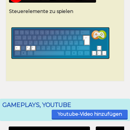
Steuerelemente zu spielen
GAMEPLAYS, YOUTUBE
Youtube-Video hinzufügen