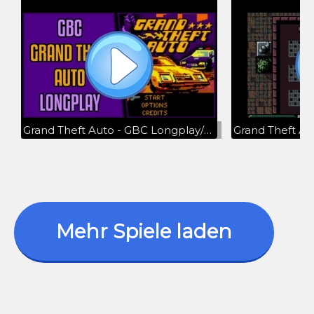
Grand Theft Auto - GBC Longplay/Walkthrough #20 [720p]
Grand Theft Au
Mehr Spiele laden