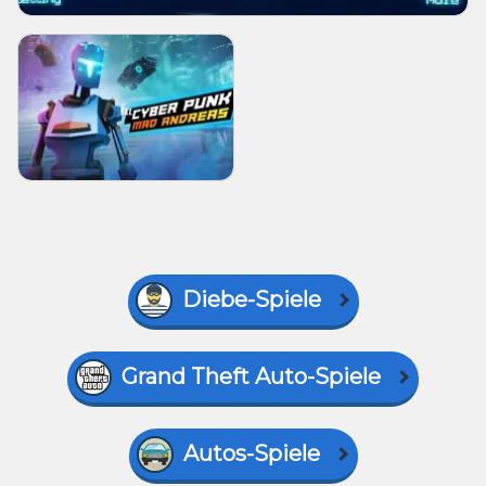
Diebe-Spiele
Grand Theft Auto-Spiele
Autos-Spiele