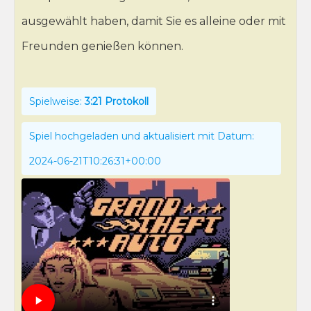
ausgewählt haben, damit Sie es alleine oder mit
Freunden genießen können.
Spielweise:
3:21 Protokoll
Spiel hochgeladen und aktualisiert mit Datum:
2024-06-21T10:26:31+00:00