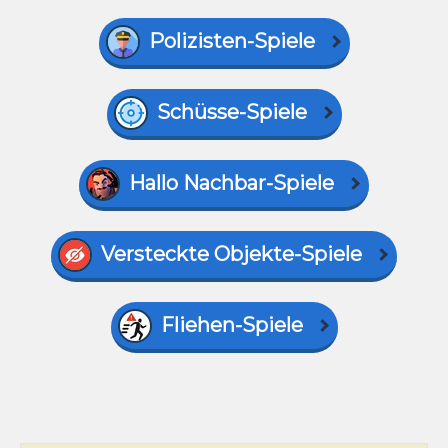
Polizisten-Spiele
Schüsse-Spiele
Hallo Nachbar-Spiele
Versteckte Objekte-Spiele
Fliehen-Spiele