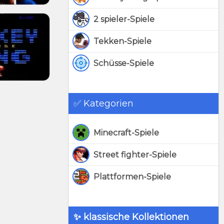
2 spieler-Spiele
Tekken-Spiele
Schüsse-Spiele
✅ Kategorien
Minecraft-Spiele
Street fighter-Spiele
Plattformen-Spiele
✨ klassische Kollektionen