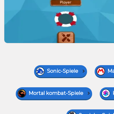
Sonic-Spiele
Ma
Mortal kombat-Spiele