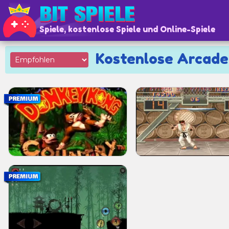
Spiele, kostenlose Spiele und Online-Spiele
Kostenlose Arcade-