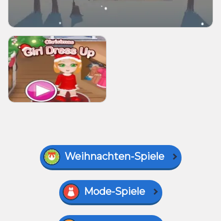
Weihnachten-Spiele
Mode-Spiele