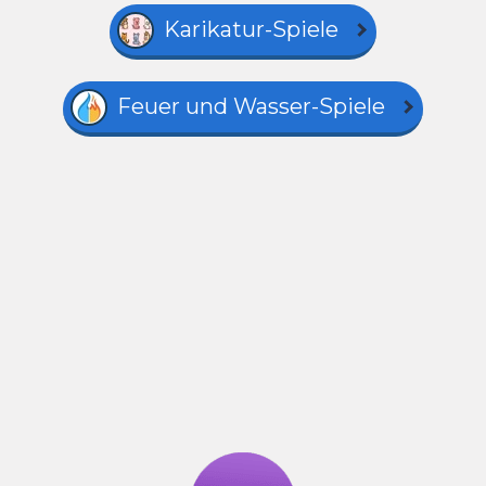
Karikatur-Spiele
Feuer und Wasser-Spiele