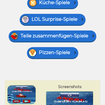
Küche-Spiele
LOL Surprise-Spiele
Teile zusammenfügen-Spiele
Pizzen-Spiele
Screenshots