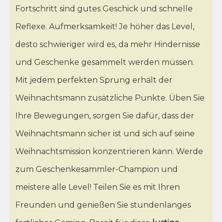
Fortschritt sind gutes Geschick und schnelle
Reflexe. Aufmerksamkeit! Je höher das Level,
desto schwieriger wird es, da mehr Hindernisse
und Geschenke gesammelt werden müssen.
Mit jedem perfekten Sprung erhält der
Weihnachtsmann zusätzliche Punkte. Üben Sie
Ihre Bewegungen, sorgen Sie dafür, dass der
Weihnachtsmann sicher ist und sich auf seine
Weihnachtsmission konzentrieren kann. Werde
zum Geschenkesammler-Champion und
meistere alle Level! Teilen Sie es mit Ihren
Freunden und genießen Sie stundenlanges