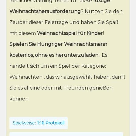
festliches Gaming. Bereit für diese
lustige
Weihnachtsherausforderung
? Nutzen Sie den
Zauber dieser Feiertage und haben Sie Spaß
mit diesem
Weihnachtsspiel für Kinder
!
Spielen Sie Hungriger Weihnachtsmann
kostenlos, ohne es herunterzuladen
. Es
handelt sich um ein Spiel der Kategorie:
Weihnachten , das wir ausgewählt haben, damit
Sie es alleine oder mit Freunden genießen
können.
Spielweise:
1:16 Protokoll