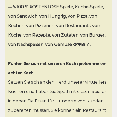
🍳🔪100 % KOSTENLOSE Spiele, Küche-Spiele,
von Sandwich, von Hungrig, von Pizza, von
Kochen, von Pizzerien, von Restaurants, von
Köche, von Rezepte, von Zutaten, von Burger,
von Nachspeisen, von Gemüse 🥘🍽️🧂🥄.
Fühlen Sie sich mit unseren Kochspielen wie ein
echter Koch
Setzen Sie sich an den Herd unserer virtuellen
Küchen und haben Sie Spaß mit diesen Spielen,
in denen Sie Essen für Hunderte von Kunden
zubereiten müssen. Sie können ein Restaurant