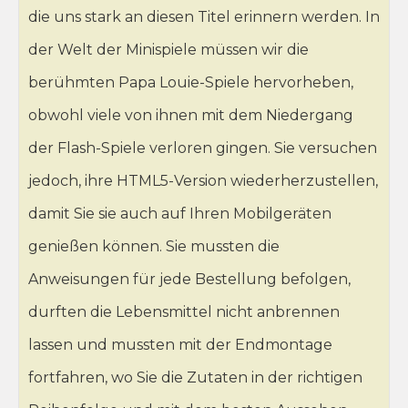
die uns stark an diesen Titel erinnern werden. In
der Welt der Minispiele müssen wir die
berühmten Papa Louie-Spiele hervorheben,
obwohl viele von ihnen mit dem Niedergang
der Flash-Spiele verloren gingen. Sie versuchen
jedoch, ihre HTML5-Version wiederherzustellen,
damit Sie sie auch auf Ihren Mobilgeräten
genießen können. Sie mussten die
Anweisungen für jede Bestellung befolgen,
durften die Lebensmittel nicht anbrennen
lassen und mussten mit der Endmontage
fortfahren, wo Sie die Zutaten in der richtigen