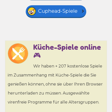
Cuphead-Spiele
Küche-Spiele online
🎮
Wir haben + 207 kostenlose Spiele
im Zusammenhang mit Küche-Spiele die Sie
genießen können, ohne sie über Ihren Browser
herunterladen zu müssen. Ausgewählte
virenfreie Programme für alle Altersgruppen.