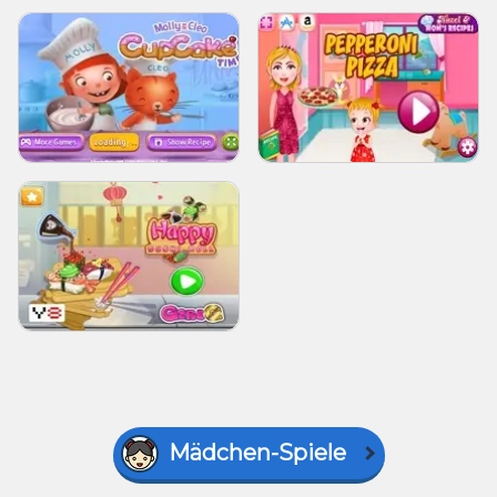
Mädchen-Spiele