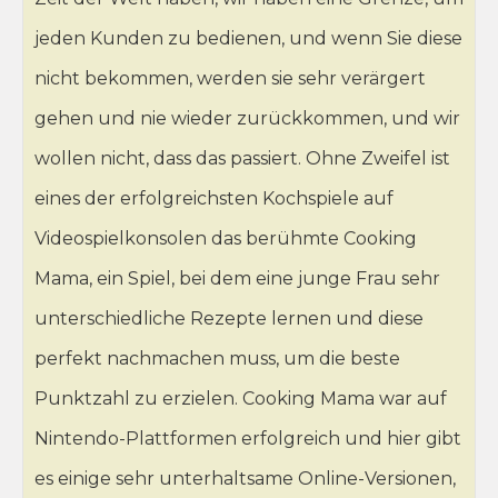
jeden Kunden zu bedienen, und wenn Sie diese
nicht bekommen, werden sie sehr verärgert
gehen und nie wieder zurückkommen, und wir
wollen nicht, dass das passiert. Ohne Zweifel ist
eines der erfolgreichsten Kochspiele auf
Videospielkonsolen das berühmte Cooking
Mama, ein Spiel, bei dem eine junge Frau sehr
unterschiedliche Rezepte lernen und diese
perfekt nachmachen muss, um die beste
Punktzahl zu erzielen. Cooking Mama war auf
Nintendo-Plattformen erfolgreich und hier gibt
es einige sehr unterhaltsame Online-Versionen,