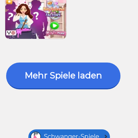
Mehr Spiele laden
Schwanger-Spiele