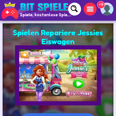
+9
Spiele, kostenlose Spiele und Online-Spiele
Spielen Repariere Jessies
Eiswagen