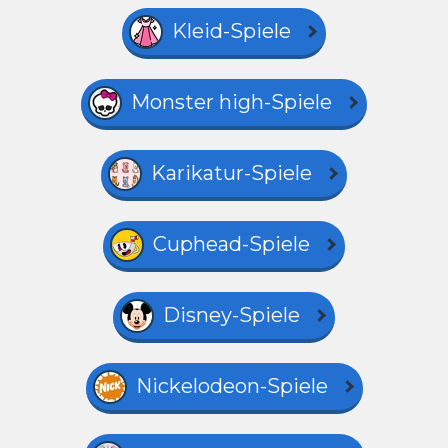
Kleid-Spiele
Monster high-Spiele
Karikatur-Spiele
Cuphead-Spiele
Disney-Spiele
Nickelodeon-Spiele