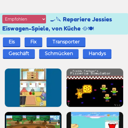
🍳🔪 Repariere Jessies
Eiswagen-Spiele, von Küche 🥘🍽️
Eis
Fix
Transporter
Geschäft
Schmücken
Handys