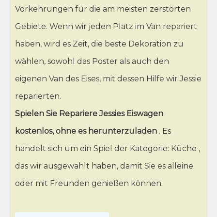
Vorkehrungen für die am meisten zerstörten
Gebiete. Wenn wir jeden Platz im Van repariert
haben, wird es Zeit, die beste Dekoration zu
wählen, sowohl das Poster als auch den
eigenen Van des Eises, mit dessen Hilfe wir Jessie
reparierten.
Spielen Sie Repariere Jessies Eiswagen
kostenlos, ohne es herunterzuladen
. Es
handelt sich um ein Spiel der Kategorie: Küche ,
das wir ausgewählt haben, damit Sie es alleine
oder mit Freunden genießen können.