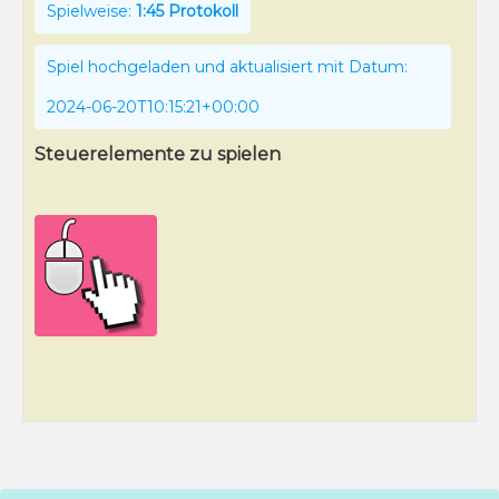
Spielweise:
1:45 Protokoll
Spiel hochgeladen und aktualisiert mit Datum:
2024-06-20T10:15:21+00:00
Steuerelemente zu spielen