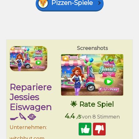
Pizzen-Spiele
Screenshots
Repariere
Jessies
🌟 Rate Spiel
Eiswagen
🍳🔪🥘
4.4
/5
von 8 Stimmen
Unternehmen:
witchhut.com