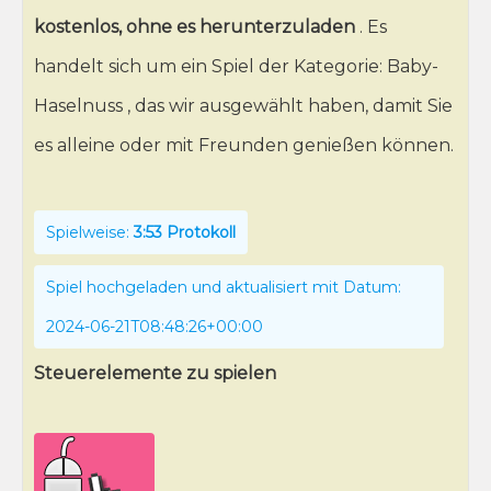
kostenlos, ohne es herunterzuladen
. Es
handelt sich um ein Spiel der Kategorie: Baby-
Haselnuss , das wir ausgewählt haben, damit Sie
es alleine oder mit Freunden genießen können.
Spielweise:
3:53 Protokoll
Spiel hochgeladen und aktualisiert mit Datum:
2024-06-21T08:48:26+00:00
Steuerelemente zu spielen