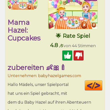
Mama
Hazel:
🌟 Rate Spiel
Cupcakes
4.8
/5
von 44 Stimmen
zubereiten 👶🎀🍼
Unternehmen: babyhazelgames.com
Cod
Hallo Mädels, unser Spielportal
HT
hat uns ein Spiel gebracht, mit
dem du Baby Hazel auf ihren Abenteuern