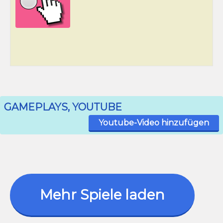
GAMEPLAYS, YOUTUBE
Youtube-Video hinzufügen
Mehr Spiele laden