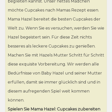
begleiten kannst. Unser nettes Mädchen
möchte Cupcakes nach Mamas Rezept essen.
Mama Hazel bereitet die besten Cupcakes der
Welt zu. Wenn Sie es versuchen, werden Sie wie
Hazel begeistert sein. Für diese Zeit nichts
besseres als leckere Cupcakes zu genießen.
Machen Sie mit Hazels Mutter Schritt für Schritt
diese exquisite Vorbereitung. Wir werden alle
Bedürfnisse von Baby Hazel und seiner Mutter
erfüllen, damit sie immer glücklich sind und in
diesem aufregenden Spiel weit kommen
können.
Spielen Sie Mama Hazel: Cupcakes zubereiten