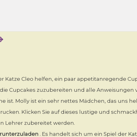

er Katze Cleo helfen, ein paar appetitanregende C
m die Cupcakes zuzubereiten und alle Anweisungen 
he ist. Molly ist ein sehr nettes Mädchen, das uns he
ucken. Klicken Sie auf dieses lustige und schmack
en Lehrer zubereitet werden.
erunterzuladen
. Es handelt sich um ein Spiel der Ka