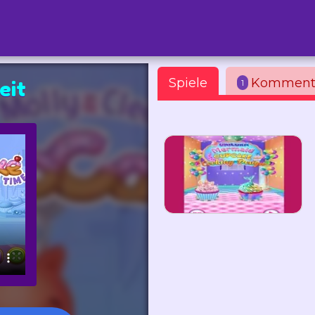
Spiele
Komment
1
eit