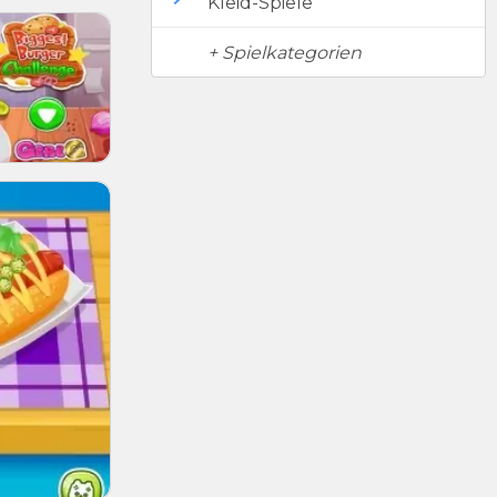
Kleid-Spiele
+ Spielkategorien