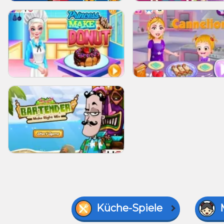
Küche-Spiele