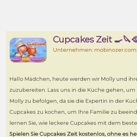
Cupcakes Zeit 🍳🔪
Unternehmen: mobinozer.com
Hallo Mädchen, heute werden wir Molly und ihr
zuzubereiten. Lass uns in die Küche gehen, u
Molly zu befolgen, da sie die Expertin in der Küc
Cupcakes zu kochen, um Ihre Familie zu beeindr
lernen Sie, wie leckere Cupcakes mit dem best
Spielen Sie Cupcakes Zeit kostenlos, ohne es h