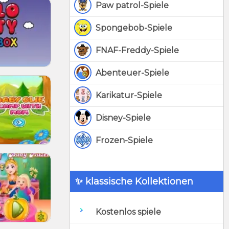
Paw patrol-Spiele
Spongebob-Spiele
FNAF-Freddy-Spiele
Abenteuer-Spiele
Karikatur-Spiele
Disney-Spiele
Frozen-Spiele
✨ klassische Kollektionen
Kostenlos spiele