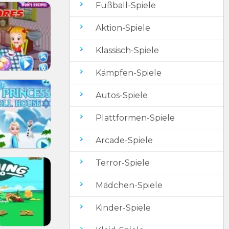
Fußball-Spiele
Aktion-Spiele
Klassisch-Spiele
Kämpfen-Spiele
Autos-Spiele
Plattformen-Spiele
Arcade-Spiele
Terror-Spiele
Mädchen-Spiele
Kinder-Spiele