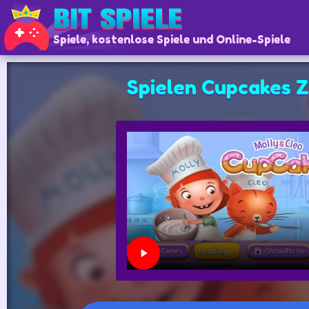
Spiele, kostenlose Spiele und Online-Spiele
Spielen Cupcakes Z