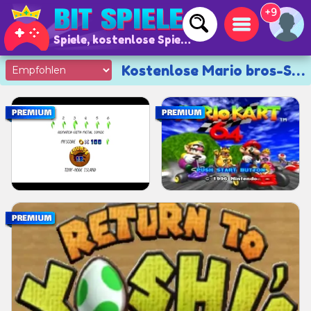
+9
Spiele, kostenlose Spiele und Online-Spiele
Kostenlose Mario bros-Spiele 🍄🌟