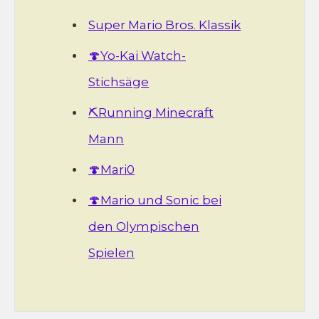
Super Mario Bros. Klassik
🍄Yo-Kai Watch-
Stichsäge
⛏️Running Minecraft
Mann
🍄Mari0
🍄Mario und Sonic bei
den Olympischen
Spielen