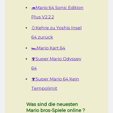
🦔Mario 64 Sonic Edition
Plus V2.2.2
🥚Kehre zu Yoshis Insel
64 zurück
🏎️Mario Kart 64
🍄Super Mario Odyssey
64
🍄Super Mario 64 Kein
Tempolimit
Was sind die neuesten
Mario bros-Spiele online ?