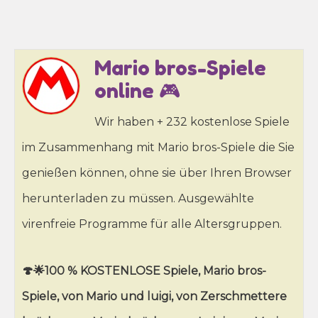
Mario bros-Spiele
online 🎮
Wir haben + 232 kostenlose Spiele
im Zusammenhang mit Mario bros-Spiele die Sie
genießen können, ohne sie über Ihren Browser
herunterladen zu müssen. Ausgewählte
virenfreie Programme für alle Altersgruppen.
🍄🌟100 % KOSTENLOSE Spiele, Mario bros-
Spiele, von Mario und luigi, von Zerschmettere