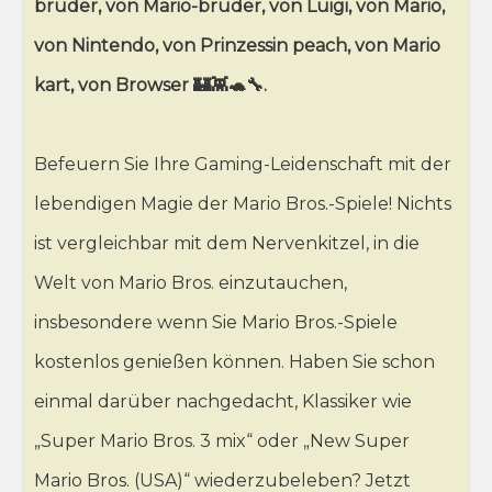
brüder, von Mario-brüder, von Luigi, von Mario,
von Nintendo, von Prinzessin peach, von Mario
kart, von Browser 🏰👾🐢🔧.
Befeuern Sie Ihre Gaming-Leidenschaft mit der
lebendigen Magie der Mario Bros.-Spiele! Nichts
ist vergleichbar mit dem Nervenkitzel, in die
Welt von Mario Bros. einzutauchen,
insbesondere wenn Sie Mario Bros.-Spiele
kostenlos genießen können. Haben Sie schon
einmal darüber nachgedacht, Klassiker wie
„Super Mario Bros. 3 mix“ oder „New Super
Mario Bros. (USA)“ wiederzubeleben? Jetzt