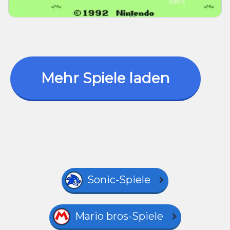
Mehr Spiele laden
Sonic-Spiele
Mario bros-Spiele