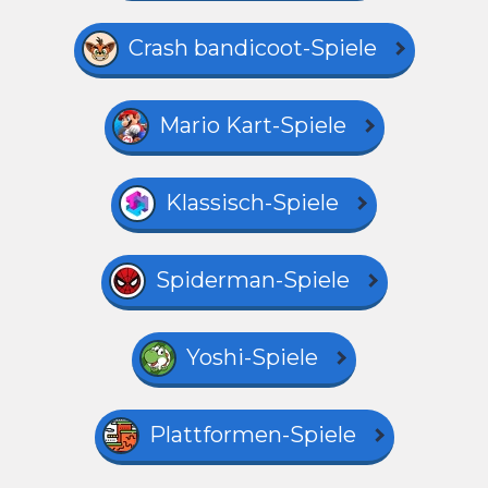
Crash bandicoot-Spiele
Mario Kart-Spiele
Klassisch-Spiele
Spiderman-Spiele
Yoshi-Spiele
Plattformen-Spiele