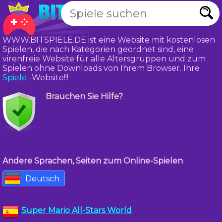
WWW.BITSPIELE.DE ist eine Website mit kostenlosen
Spielen, die nach Kategorien geordnet sind, eine
virenfreie Website für alle Altersgruppen und zum
Spielen ohne Downloads von Ihrem Browser. Ihre
Spiele
-Website!!!
Brauchen Sie Hilfe?
Andere Sprachen, Seiten zum Online-Spielen
Deutsch
Super Mario All-Stars World