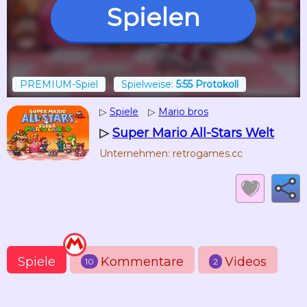
Spielen
PREMIUM-Spiel
Spielweise:
5:55 Protokoll
▷
Spiele
▷
Mario bros
▷
Super Mario All-Stars Welt
Unternehmen: retrogames.cc
Spiele
Kommentare
Videos
10
2