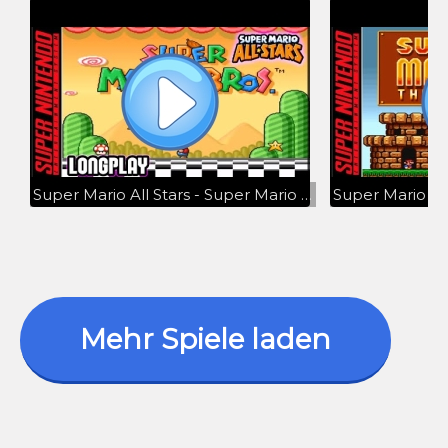
Super Mario All Stars - Super Mario Bros 3 - Full Game 100% Walkthrough | Longplay - SNES
Mehr Spiele laden