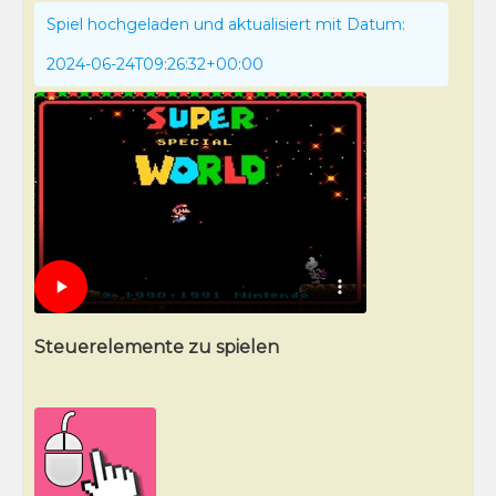
Spiel hochgeladen und aktualisiert mit Datum:
2024-06-24T09:26:32+00:00
Steuerelemente zu spielen