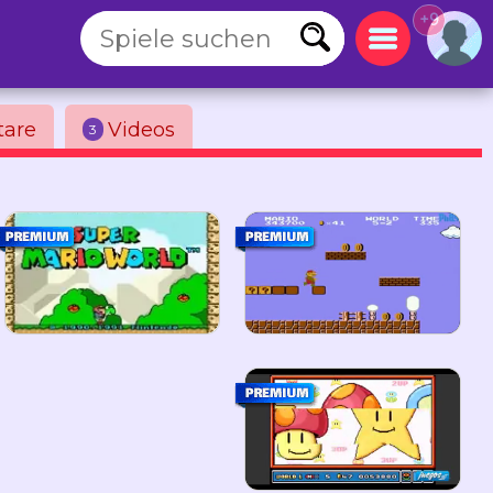
+9
are
Videos
3