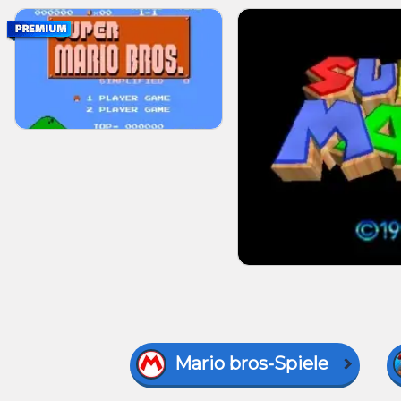
Mario bros-Spiele