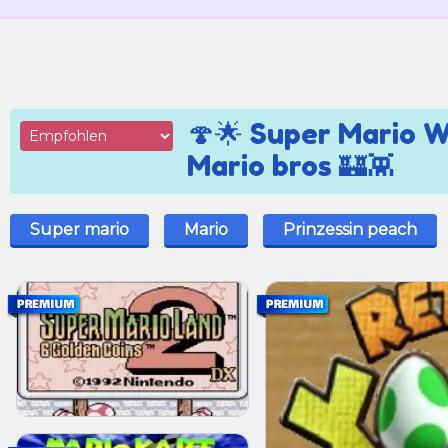
🍄🌟 Super Mario W
Mario bros 🏰👾
Super mario
Mario
Prinzessin peach