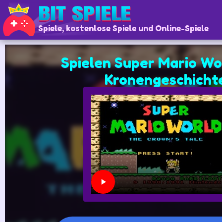
Spiele, kostenlose Spiele und Online-Spiele
Spielen Super Mario Wor
Kronengeschicht