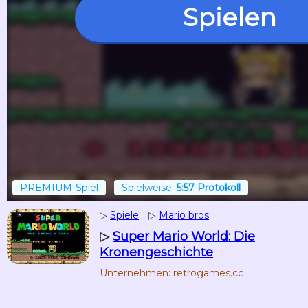
Spielen
PREMIUM-Spiel
Spielweise:
5:57 Protokoll
▷
Spiele
▷
Mario bros
▷
Super Mario World: Die
Kronengeschichte
Unternehmen: retrogames.cc