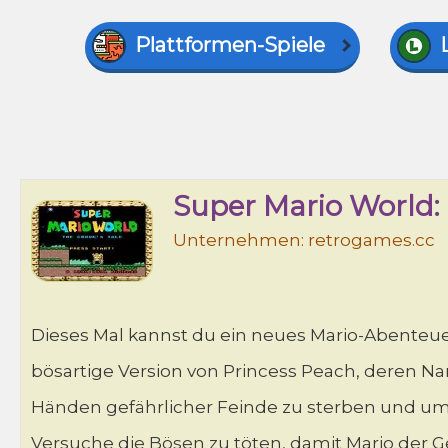
Plattformen-Spiele
Super Mario World:
Unternehmen: retrogames.cc
Dieses Mal kannst du ein neues Mario-Abenteue
bösartige Version von Princess Peach, deren Na
Händen gefährlicher Feinde zu sterben und um
Versuche die Bösen zu töten, damit Mario der G