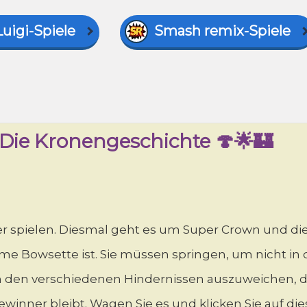
Luigi-Spiele
Smash remix-Spiele
 Die Kronengeschichte 🍄🌟🏰
r spielen. Diesmal geht es um Super Crown und di
me Bowsette ist. Sie müssen springen, um nicht in
 den verschiedenen Hindernissen auszuweichen, d
ewinner bleibt. Wagen Sie es und klicken Sie auf d