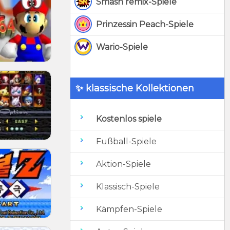
Smash remix-Spiele
Prinzessin Peach-Spiele
Wario-Spiele
✨ klassische Kollektionen
Kostenlos spiele
Fußball-Spiele
Aktion-Spiele
Klassisch-Spiele
Kämpfen-Spiele