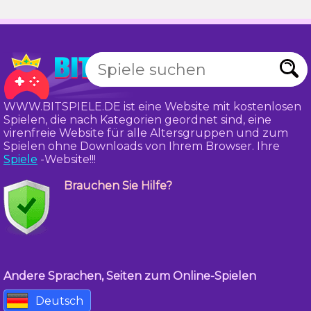
WWW.BITSPIELE.DE ist eine Website mit kostenlosen
Spielen, die nach Kategorien geordnet sind, eine
virenfreie Website für alle Altersgruppen und zum
Spielen ohne Downloads von Ihrem Browser. Ihre
Spiele
-Website!!!
Brauchen Sie Hilfe?
Andere Sprachen, Seiten zum Online-Spielen
Deutsch