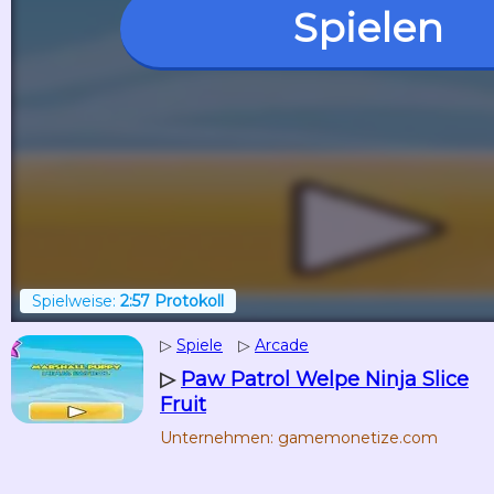
Spielen
Spielweise:
2:57 Protokoll
▷
Spiele
▷
Arcade
▷
Paw Patrol Welpe Ninja Slice
Fruit
Unternehmen: gamemonetize.com