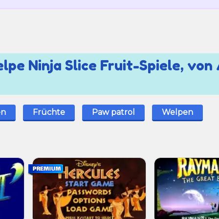
lpe Ninja Slice Fruit-Spiele, von
en
Früchte
Paw patrol
Welpen