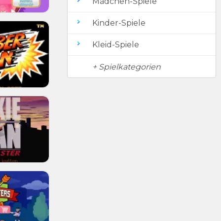
Mädchen-Spiele
Kinder-Spiele
Kleid-Spiele
+ Spielkategorien