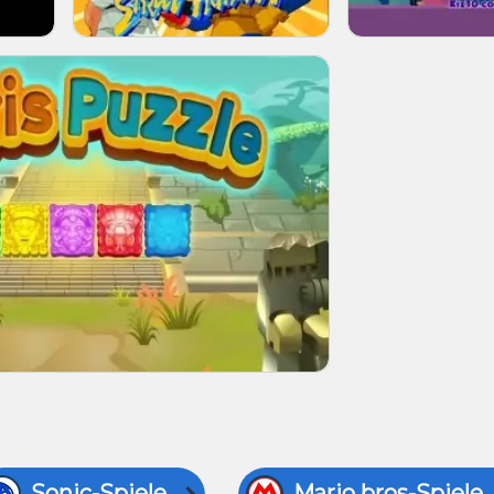
Sonic-Spiele
Mario bros-Spiele