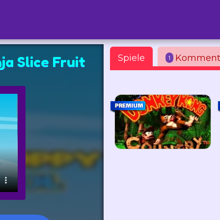
Spiele
Komment
1
a Slice Fruit