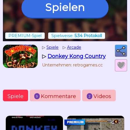
Spielen
PREMIUM-Spiel
Spielweise:
5:34 Protokoll
▷
Spiele
▷
Arcade
▷
Donkey Kong Country
Unternehmen: retrogames.cc
Spiele
Kommentare
Videos
9
2