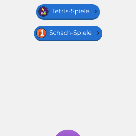
Tetris-Spiele
Schach-Spiele