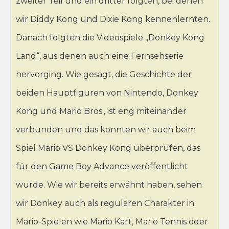
zweiter Teil und ein dritter folgten, bei denen
wir Diddy Kong und Dixie Kong kennenlernten.
Danach folgten die Videospiele „Donkey Kong
Land“, aus denen auch eine Fernsehserie
hervorging. Wie gesagt, die Geschichte der
beiden Hauptfiguren von Nintendo, Donkey
Kong und Mario Bros., ist eng miteinander
verbunden und das konnten wir auch beim
Spiel Mario VS Donkey Kong überprüfen, das
für den Game Boy Advance veröffentlicht
wurde. Wie wir bereits erwähnt haben, sehen
wir Donkey auch als regulären Charakter in
Mario-Spielen wie Mario Kart, Mario Tennis oder