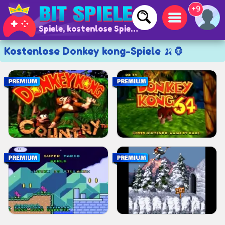
+9
Spiele, kostenlose Spiele und Online-Spiele
Kostenlose Donkey kong-Spiele 🍌🦍