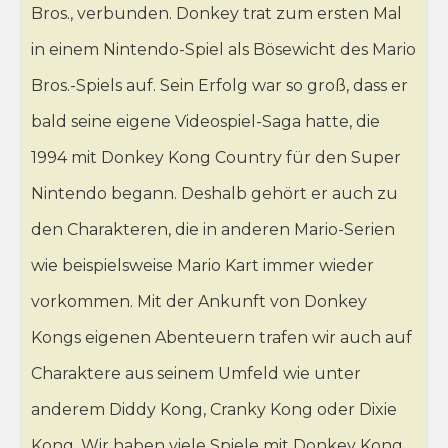
Bros., verbunden. Donkey trat zum ersten Mal
in einem Nintendo-Spiel als Bösewicht des Mario
Bros.-Spiels auf. Sein Erfolg war so groß, dass er
bald seine eigene Videospiel-Saga hatte, die
1994 mit Donkey Kong Country für den Super
Nintendo begann. Deshalb gehört er auch zu
den Charakteren, die in anderen Mario-Serien
wie beispielsweise Mario Kart immer wieder
vorkommen. Mit der Ankunft von Donkey
Kongs eigenen Abenteuern trafen wir auch auf
Charaktere aus seinem Umfeld wie unter
anderem Diddy Kong, Cranky Kong oder Dixie
Kong. Wir haben viele Spiele mit Donkey Kong