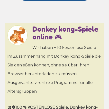
Donkey kong-Spiele
online 🎮
Wir haben + 10 kostenlose Spiele
im Zusammenhang mit Donkey kong-Spiele die
Sie genießen können, ohne sie über Ihren
Browser herunterladen zu müssen.
Ausgewählte virenfreie Programme für alle
Altersgruppen.
🍌🦍100 % KOSTENLOSE Spiele, Donkey kong-