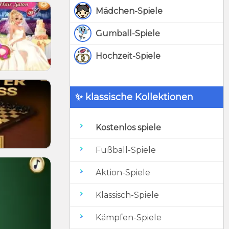
Mädchen-Spiele
Gumball-Spiele
Hochzeit-Spiele
✨ klassische Kollektionen
Kostenlos spiele
Fußball-Spiele
Aktion-Spiele
Klassisch-Spiele
Kämpfen-Spiele