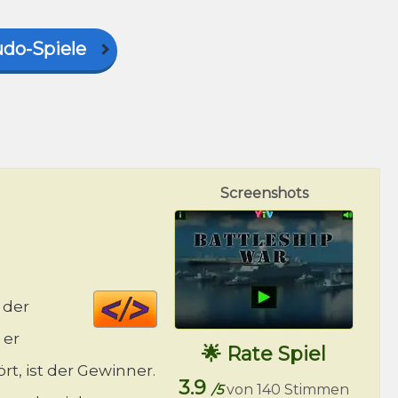
udo-Spiele
Screenshots
Code
 der
HTML
 er
🌟 Rate Spiel
rt, ist der Gewinner.
3.9
/5
von 140 Stimmen