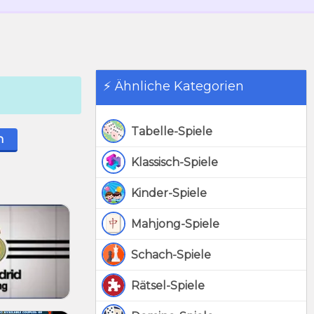
⚡ Ähnliche Kategorien
Tabelle-Spiele
n
Klassisch-Spiele
Kinder-Spiele
Mahjong-Spiele
Schach-Spiele
Rätsel-Spiele