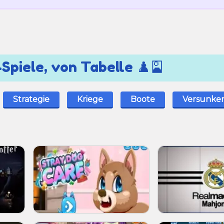
-Spiele, von Tabelle ♟️🎴
Strategie
Kriege
Boote
Versunke