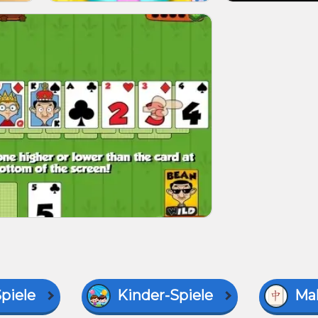
Spiele
Kinder-Spiele
Ma