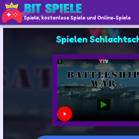
Spiele, kostenlose Spiele und Online-Spiele
Spielen Schlachtsch