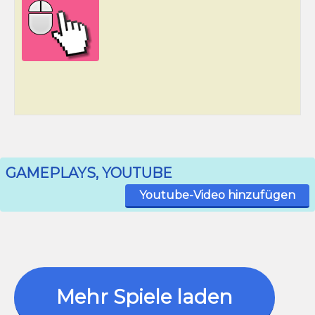
GAMEPLAYS, YOUTUBE
Youtube-Video hinzufügen
Mehr Spiele laden