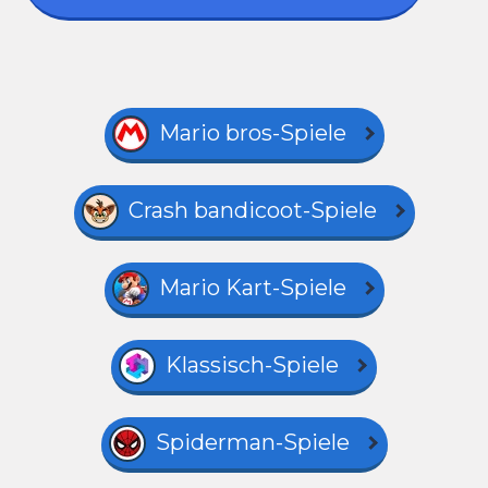
Mario bros-Spiele
Crash bandicoot-Spiele
Mario Kart-Spiele
Klassisch-Spiele
Spiderman-Spiele