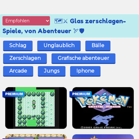
🗺️⚔️ Glas zerschlagen-
Spiele, von Abenteuer 🏹🛡️
Schlag
Unglaublich
Bälle
Zerschlagen
Grafische abenteuer
Arcade
Jungs
Iphone