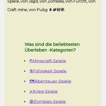
Spiele, von Jagd, von Zombies, von Furcht, von
Craft mine, von Pubg 🌲🏕️🎒🧭.
Was sind die beliebtesten
Überleben -Kategorien?
⛏️Minecraft-Spiele
🎯Fähigkeit-Spiele
🗺️Abenteuer-Spiele
⚔️Krieg-Spiele
🧟Zombies-Spiele