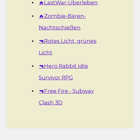
🔥LastWar-Überleben
🔥Zombie-Bären-
Nachtschießen
🔫Rotes Licht, grünes
Licht
🔫Hero Rabbit Idle
Survivor RPG
🔫Free Fire - Subway
Clash 3D