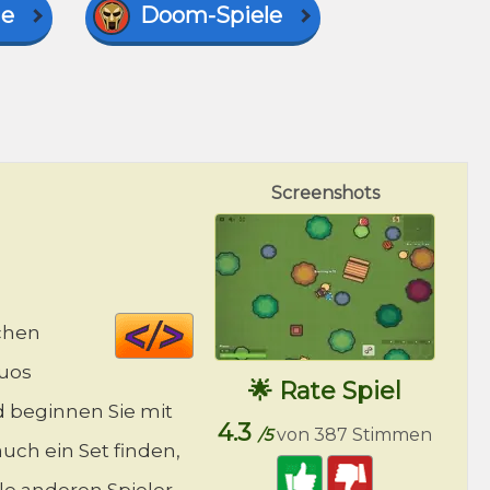
le
Doom-Spiele
Screenshots
Code
ichen
HTML
Duos
🌟 Rate Spiel
 beginnen Sie mit
4.3
/5
von 387 Stimmen
uch ein Set finden,