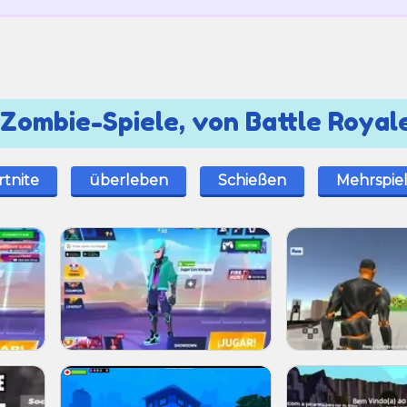
Zombie-Spiele, von Battle Royale
rtnite
überleben
Schießen
Mehrspie