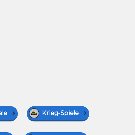
ele
Krieg-Spiele