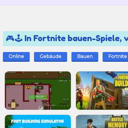
🎮🕹️ In Fortnite bauen-Spiele, 
Online
Gebäude
Bauen
Fortnite