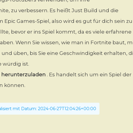
ite, zu verbessern. Es heißt Just Build und die
 Epic Games-Spiel, also wird es gut für dich sein zu 
llte, bevor er ins Spiel kommt, da es viele erfahrene 
haben. Wenn Sie wissen, wie man in Fortnite baut, m
und üben, bis Sie eine Geschwindigkeit erhalten, di
 würdig ist.
es herunterzuladen
. Es handelt sich um ein Spiel der
en können.
lisiert mit Datum: 2024-06-27T12:04:26+00:00