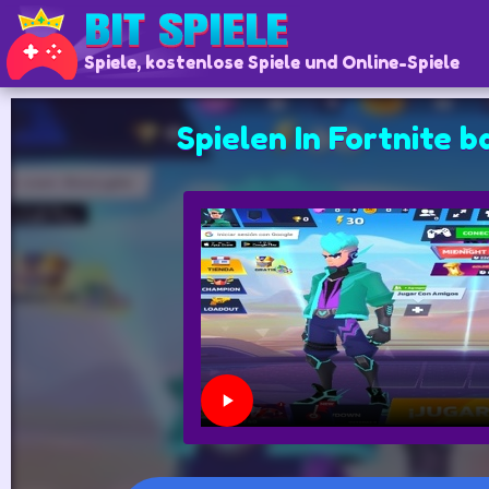
Spiele, kostenlose Spiele und Online-Spiele
Spielen In Fortnite 