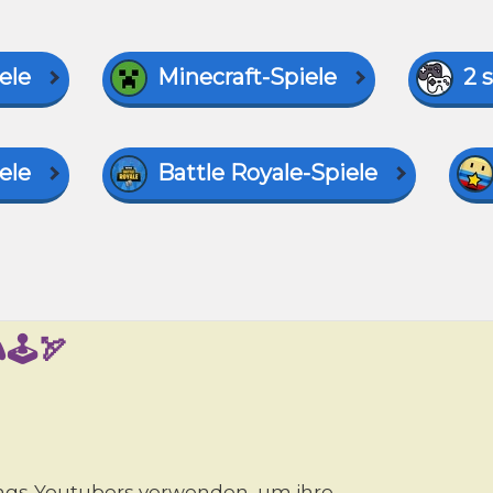
ele
Minecraft-Spiele
2 
ele
Battle Royale-Spiele
🕹️🏹
ings-Youtubers verwenden, um ihre