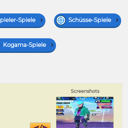
spieler-Spiele
Schüsse-Spiele
Kogama-Spiele
Screenshots
Code