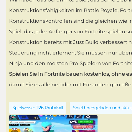
Konstruktionsfähigkeiten im Battle Royale, Fortn
Konstruktionskontrollen sind die gleichen wie im
Spiel, das jeder Anfänger von Fortnite spielen so
Konstruktion bereits mit Just Build verbessert 
Steuerung nicht erlernen, Sie müssen nur üben 
Ninja und den meisten Pro-Spielern von Fortnite
Spielen Sie In Fortnite bauen kostenlos, ohne 
damit Sie es alleine oder mit Freunden genieß
Spielweise:
1:26 Protokoll
Spiel hochgeladen und aktua