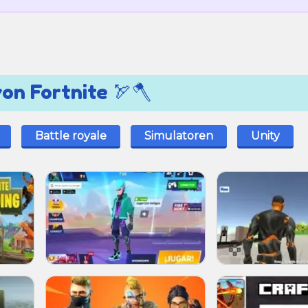
von Fortnite 🏹🪓
Battle royale
Simulatoren
Unity