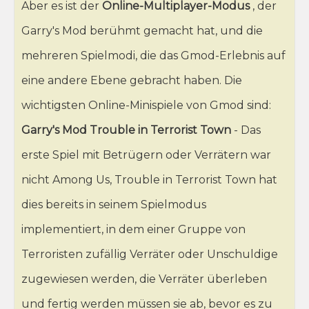
Aber es ist der
Online-Multiplayer-Modus
, der
Garry's Mod berühmt gemacht hat, und die
mehreren Spielmodi, die das Gmod-Erlebnis auf
eine andere Ebene gebracht haben. Die
wichtigsten Online-Minispiele von Gmod sind:
Garry's Mod Trouble in Terrorist Town
- Das
erste Spiel mit Betrügern oder Verrätern war
nicht Among Us, Trouble in Terrorist Town hat
dies bereits in seinem Spielmodus
implementiert, in dem einer Gruppe von
Terroristen zufällig Verräter oder Unschuldige
zugewiesen werden, die Verräter überleben
und fertig werden müssen sie ab, bevor es zu