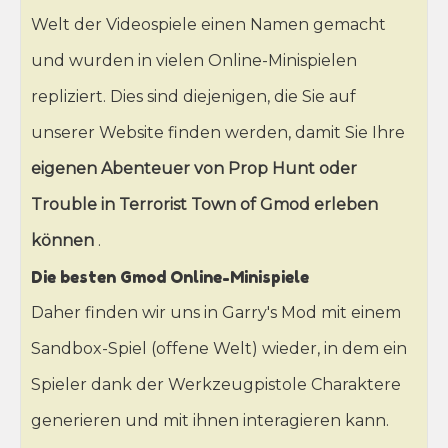
Welt der Videospiele einen Namen gemacht
und wurden in vielen Online-Minispielen
repliziert. Dies sind diejenigen, die Sie auf
unserer Website finden werden, damit Sie Ihre
eigenen Abenteuer von Prop Hunt oder
Trouble in Terrorist Town of Gmod erleben
können
.
Die besten Gmod Online-Minispiele
Daher finden wir uns in Garry's Mod mit einem
Sandbox-Spiel (offene Welt) wieder, in dem ein
Spieler dank der Werkzeugpistole Charaktere
generieren und mit ihnen interagieren kann.