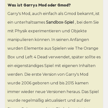
Was ist Garrys Mod oder Gmod?
Garry's Mod, auch einfach als Gmod bekannt, ist
ein unterhaltsames
Sandbox-Spiel
, bei dem Sie
mit Physik experimentieren und Objekte
manipulieren können. In seinen Anfängen
wurden Elemente aus Spielen wie The Orange
Box und Left 4 Dead verwendet, später sollte es
ein eigenständiges Spiel mit eigenen Inhalten
werden. Die erste Version von Garry's Mod
wurde 2006 geboren und bis 2015 kamen
immer wieder neue Versionen heraus. Das Spiel
wurde regelmäßig aktualisiert und auf der