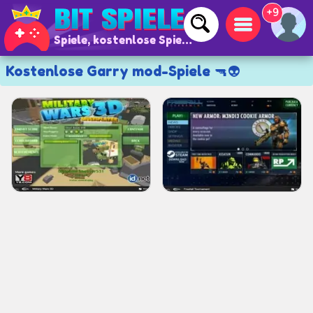
+9
Spiele, kostenlose Spiele und Online-Spiele
Kostenlose Garry mod-Spiele 🔫👽