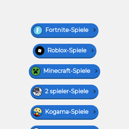
Fortnite-Spiele
Roblox-Spiele
Minecraft-Spiele
2 spieler-Spiele
Kogama-Spiele