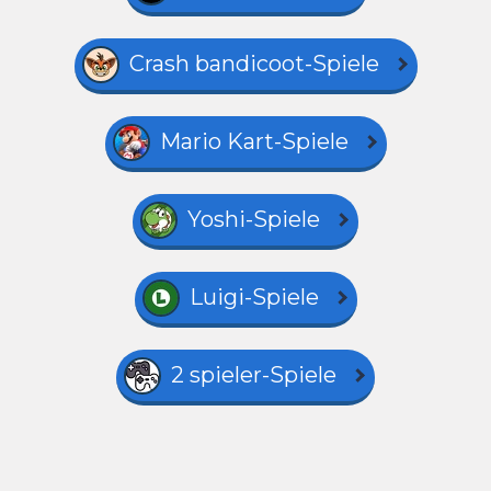
Crash bandicoot-Spiele
Mario Kart-Spiele
Yoshi-Spiele
Luigi-Spiele
2 spieler-Spiele