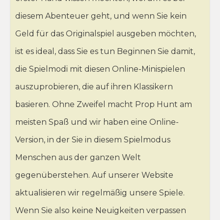
diesem Abenteuer geht, und wenn Sie kein
Geld für das Originalspiel ausgeben möchten,
ist es ideal, dass Sie es tun Beginnen Sie damit,
die Spielmodi mit diesen Online-Minispielen
auszuprobieren, die auf ihren Klassikern
basieren. Ohne Zweifel macht Prop Hunt am
meisten Spaß und wir haben eine Online-
Version, in der Sie in diesem Spielmodus
Menschen aus der ganzen Welt
gegenüberstehen. Auf unserer Website
aktualisieren wir regelmäßig unsere Spiele.
Wenn Sie also keine Neuigkeiten verpassen