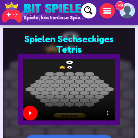
+9
Spiele, kostenlose Spiele und Online-Spiele
Spielen Sechseckiges
Tetris