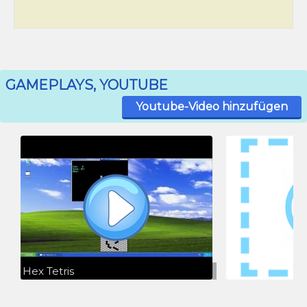
GAMEPLAYS, YOUTUBE
Youtube-Video hinzufügen
Hex Tetris