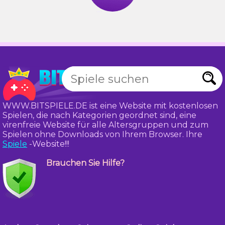
WWW.BITSPIELE.DE ist eine Website mit kostenlosen
Spielen, die nach Kategorien geordnet sind, eine
virenfreie Website für alle Altersgruppen und zum
Spielen ohne Downloads von Ihrem Browser. Ihre
Spiele
-Website!!!
Brauchen Sie Hilfe?