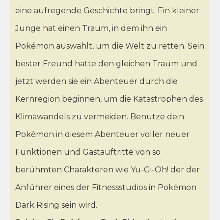
eine aufregende Geschichte bringt. Ein kleiner
Junge hat einen Traum, in dem ihn ein
Pokémon auswählt, um die Welt zu retten. Sein
bester Freund hatte den gleichen Traum und
jetzt werden sie ein Abenteuer durch die
Kernregion beginnen, um die Katastrophen des
Klimawandels zu vermeiden. Benutze dein
Pokémon in diesem Abenteuer voller neuer
Funktionen und Gastauftritte von so
berühmten Charakteren wie Yu-Gi-Oh! der der
Anführer eines der Fitnessstudios in Pokémon
Dark Rising sein wird.