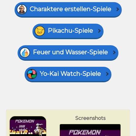
Charaktere erstellen-Spiele
Pikachu-Spiele
Feuer und Wasser-Spiele
Yo-Kai Watch-Spiele
Screenshots