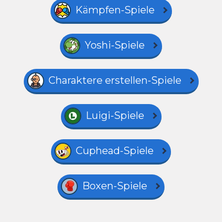
Kämpfen-Spiele
Yoshi-Spiele
Charaktere erstellen-Spiele
Luigi-Spiele
Cuphead-Spiele
Boxen-Spiele