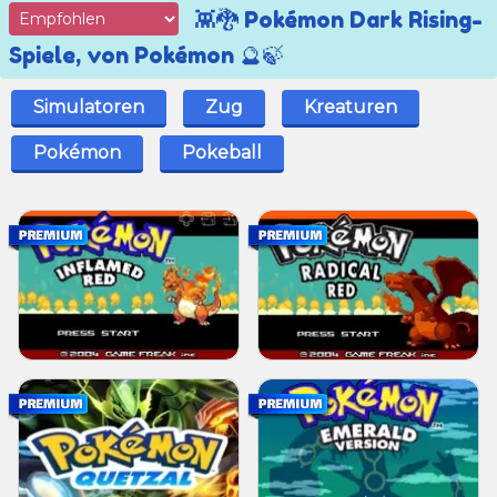
👾🐉 Pokémon Dark Rising-
Spiele, von Pokémon 🔮🍃
Simulatoren
Zug
Kreaturen
Pokémon
Pokeball