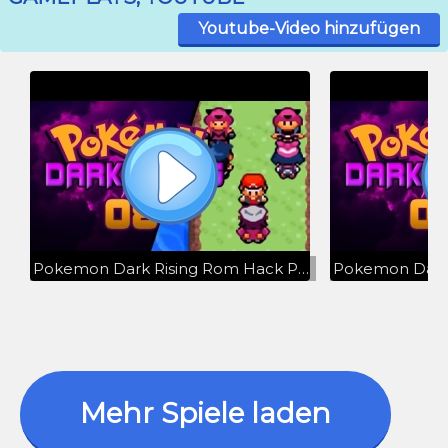
Youtube-Video hinzufügen
Pokemon Dark Rising Rom Hack Part 8 DON'T ROCK THE BOAT- ! Gameplay Walkthrough
Mehr Spiele laden