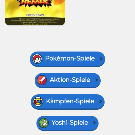
Pokémon-Spiele
Aktion-Spiele
Kämpfen-Spiele
Yoshi-Spiele