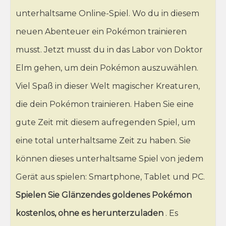
unterhaltsame Online-Spiel. Wo du in diesem
neuen Abenteuer ein Pokémon trainieren
musst. Jetzt musst du in das Labor von Doktor
Elm gehen, um dein Pokémon auszuwählen.
Viel Spaß in dieser Welt magischer Kreaturen,
die dein Pokémon trainieren. Haben Sie eine
gute Zeit mit diesem aufregenden Spiel, um
eine total unterhaltsame Zeit zu haben. Sie
können dieses unterhaltsame Spiel von jedem
Gerät aus spielen: Smartphone, Tablet und PC.
Spielen Sie Glänzendes goldenes Pokémon
kostenlos, ohne es herunterzuladen
. Es