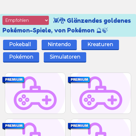
👾🐉 Glänzendes goldenes
Pokémon-Spiele, von Pokémon 🔮🍃
Pokeball
Nintendo
Kreaturen
Pokémon
Simulatoren