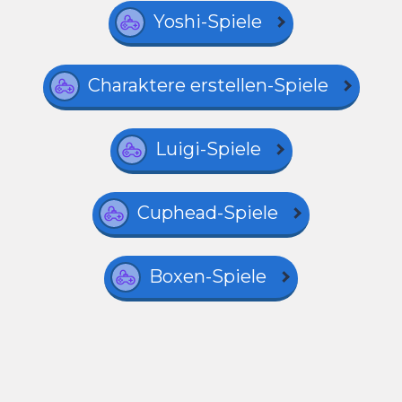
Yoshi-Spiele
Charaktere erstellen-Spiele
Luigi-Spiele
Cuphead-Spiele
Boxen-Spiele