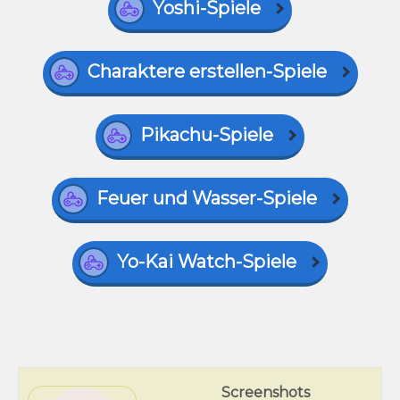
Yoshi-Spiele
Charaktere erstellen-Spiele
Pikachu-Spiele
Feuer und Wasser-Spiele
Yo-Kai Watch-Spiele
Screenshots