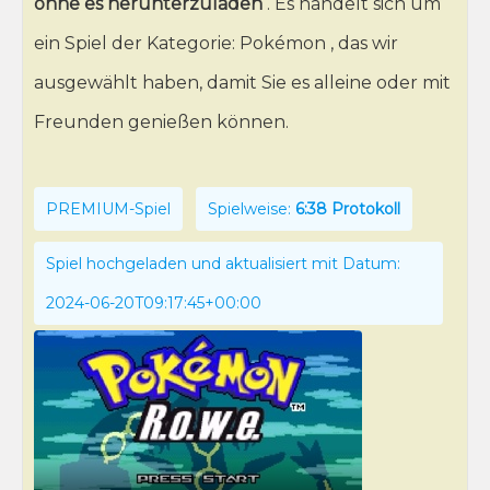
ohne es herunterzuladen
. Es handelt sich um
ein Spiel der Kategorie: Pokémon , das wir
ausgewählt haben, damit Sie es alleine oder mit
Freunden genießen können.
PREMIUM-Spiel
Spielweise:
6:38 Protokoll
Spiel hochgeladen und aktualisiert mit Datum:
2024-06-20T09:17:45+00:00