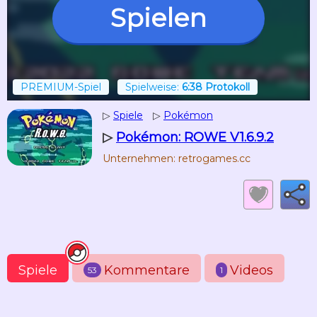
Spielen
PREMIUM-Spiel
Spielweise:
6:38 Protokoll
▷
Spiele
▷
Pokémon
▷
Pokémon: ROWE V1.6.9.2
Unternehmen: retrogames.cc
Spiele
Kommentare
Videos
53
1