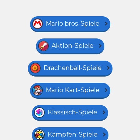
Mario bros-Spiele
Aktion-Spiele
Drachenball-Spiele
Mario Kart-Spiele
Klassisch-Spiele
Kämpfen-Spiele