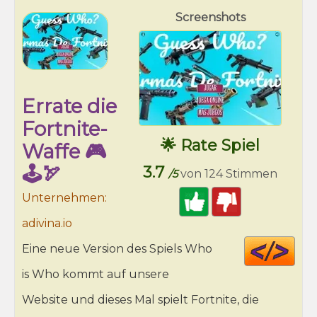
Screenshots
Errate die
Fortnite-
🌟 Rate Spiel
Waffe 🎮
🕹️🏹
3.7
/5
von 124 Stimmen
Unternehmen:
adivina.io
Cod
Eine neue Version des Spiels Who
HT
is Who kommt auf unsere
Website und dieses Mal spielt Fortnite, die