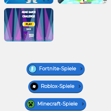
Fortnite-Spiele
Roblox-Spiele
Minecraft-Spiele