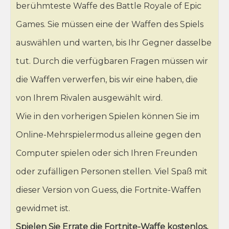
berühmteste Waffe des Battle Royale of Epic
Games. Sie müssen eine der Waffen des Spiels
auswählen und warten, bis Ihr Gegner dasselbe
tut. Durch die verfügbaren Fragen müssen wir
die Waffen verwerfen, bis wir eine haben, die
von Ihrem Rivalen ausgewählt wird.
Wie in den vorherigen Spielen können Sie im
Online-Mehrspielermodus alleine gegen den
Computer spielen oder sich Ihren Freunden
oder zufälligen Personen stellen. Viel Spaß mit
dieser Version von Guess, die Fortnite-Waffen
gewidmet ist.
Spielen Sie Errate die Fortnite-Waffe kostenlos,