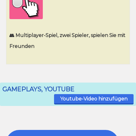
👥 Multiplayer-Spiel, zwei Spieler, spielen Sie mit
Freunden
GAMEPLAYS, YOUTUBE
Youtube-Video hinzufügen