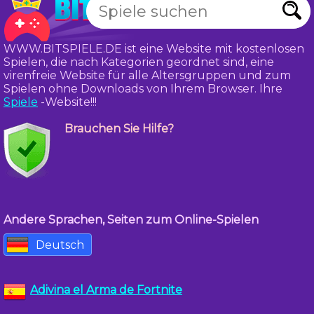
WWW.BITSPIELE.DE ist eine Website mit kostenlosen
Spielen, die nach Kategorien geordnet sind, eine
virenfreie Website für alle Altersgruppen und zum
Spielen ohne Downloads von Ihrem Browser. Ihre
Spiele
-Website!!!
Brauchen Sie Hilfe?
Andere Sprachen, Seiten zum Online-Spielen
Deutsch
Adivina el Arma de Fortnite