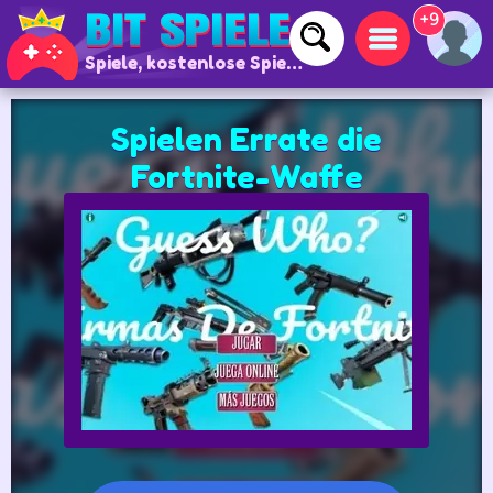
+9
Spiele, kostenlose Spiele und Online-Spiele
Spielen Errate die
Fortnite-Waffe