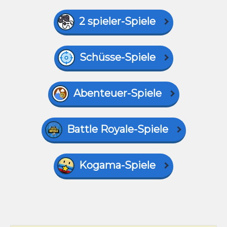
2 spieler-Spiele
Schüsse-Spiele
Abenteuer-Spiele
Battle Royale-Spiele
Kogama-Spiele