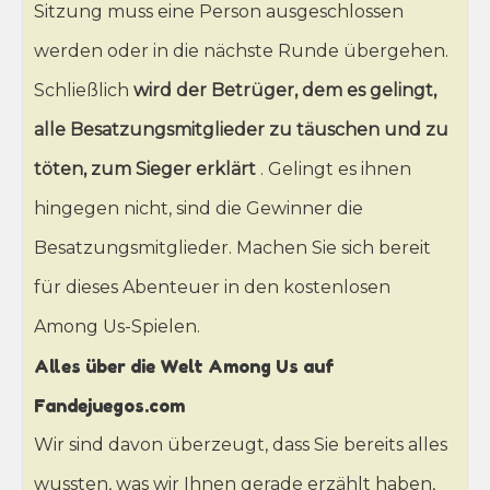
Sitzung muss eine Person ausgeschlossen
werden oder in die nächste Runde übergehen.
Schließlich
wird der Betrüger, dem es gelingt,
alle Besatzungsmitglieder zu täuschen und zu
töten, zum Sieger erklärt
. Gelingt es ihnen
hingegen nicht, sind die Gewinner die
Besatzungsmitglieder. Machen Sie sich bereit
für dieses Abenteuer in den kostenlosen
Among Us-Spielen.
Alles über die Welt Among Us auf
Fandejuegos.com
Wir sind davon überzeugt, dass Sie bereits alles
wussten, was wir Ihnen gerade erzählt haben,