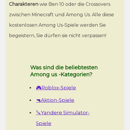
Charakteren
wie Ben 10 oder die Crossovers
zwischen Minecraft und Among Us. Alle diese
kostenlosen Among Us-Spiele werden Sie
begeistern, Sie dürfen sie nicht verpassen!
Was sind die beliebtesten
Among us -Kategorien?
🎮Roblox-Spiele
🔫Aktion-Spiele
🔪Yandere Simulator-
Spiele