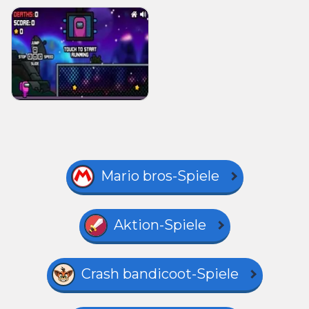
Mario bros-Spiele
Aktion-Spiele
Crash bandicoot-Spiele