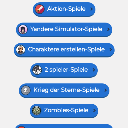
Aktion-Spiele
Yandere Simulator-Spiele
Charaktere erstellen-Spiele
2 spieler-Spiele
Krieg der Sterne-Spiele
Zombies-Spiele