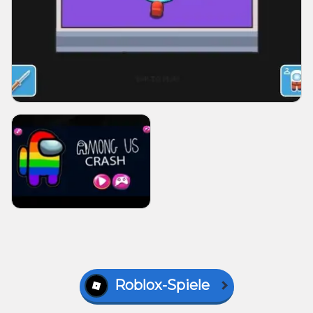
Roblox-Spiele