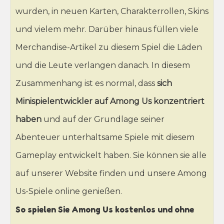
wurden, in neuen Karten, Charakterrollen, Skins
und vielem mehr. Darüber hinaus füllen viele
Merchandise-Artikel zu diesem Spiel die Läden
und die Leute verlangen danach. In diesem
Zusammenhang ist es normal, dass
sich
Minispielentwickler auf Among Us konzentriert
haben
und auf der Grundlage seiner
Abenteuer unterhaltsame Spiele mit diesem
Gameplay entwickelt haben. Sie können sie alle
auf unserer Website finden und unsere Among
Us-Spiele online genießen.
So spielen Sie Among Us kostenlos und ohne