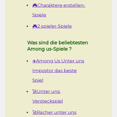
🎮Charaktere erstellen-
Spiele
🎮2 spieler-Spiele
Was sind die beliebtesten
Among us-Spiele ?
✈️Among Us Unter uns
Impostor das beste
Spiel
🚀Unter uns:
Versteckspiel
🚀Rächer unter uns