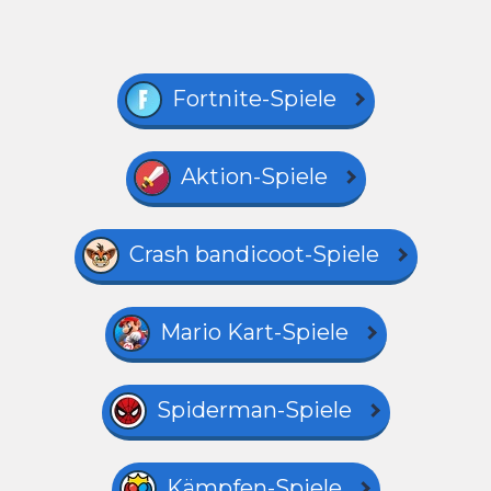
Fortnite-Spiele
Aktion-Spiele
Crash bandicoot-Spiele
Mario Kart-Spiele
Spiderman-Spiele
Kämpfen-Spiele