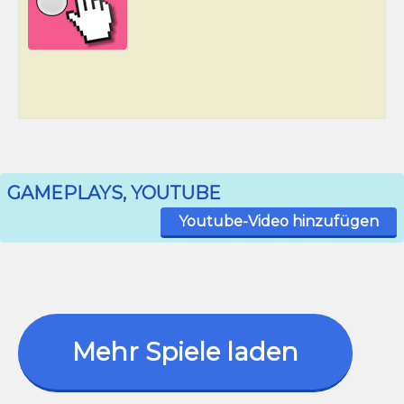
GAMEPLAYS, YOUTUBE
Youtube-Video hinzufügen
Mehr Spiele laden