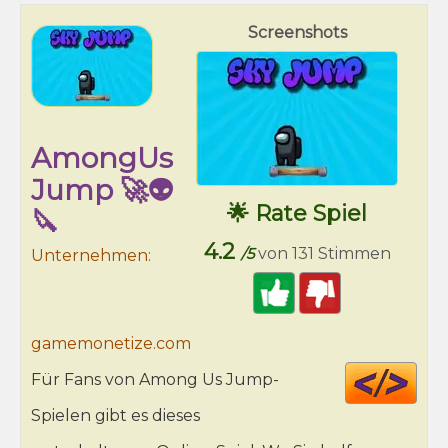
Screenshots
AmongUs
Jump 🚀👽
🌟 Rate Spiel
🔪
4.2
/5
von 131 Stimmen
Unternehmen:
gamemonetize.com
Cod
Für Fans von Among Us Jump-
HT
Spielen gibt es dieses