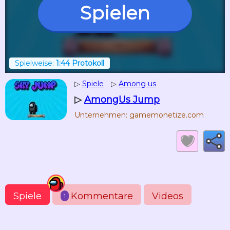
Spielen
Spielweise:
1:44 Protokoll
▷
Spiele
▷
Among us
▷
AmongUs Jump
Unternehmen: gamemonetize.com
Spiele
Kommentare
Videos
1