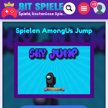
+9
Spiele, kostenlose Spiele und Online-Spiele
Spielen AmongUs Jump