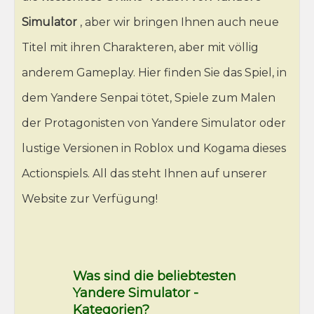
Simulator
, aber wir bringen Ihnen auch neue
Titel mit ihren Charakteren, aber mit völlig
anderem Gameplay. Hier finden Sie das Spiel, in
dem Yandere Senpai tötet, Spiele zum Malen
der Protagonisten von Yandere Simulator oder
lustige Versionen in Roblox und Kogama dieses
Actionspiels. All das steht Ihnen auf unserer
Website zur Verfügung!
Was sind die beliebtesten
Yandere Simulator -
Kategorien?