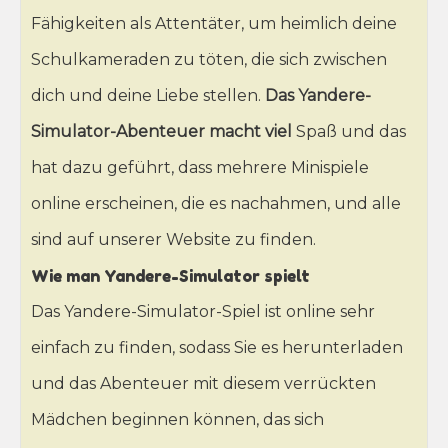
Fähigkeiten als Attentäter, um heimlich deine
Schulkameraden zu töten, die sich zwischen
dich und deine Liebe stellen.
Das Yandere-
Simulator-Abenteuer macht viel
Spaß und das
hat dazu geführt, dass mehrere Minispiele
online erscheinen, die es nachahmen, und alle
sind auf unserer Website zu finden.
Wie man Yandere-Simulator spielt
Das Yandere-Simulator-Spiel ist online sehr
einfach zu finden, sodass Sie es herunterladen
und das Abenteuer mit diesem verrückten
Mädchen beginnen können, das sich