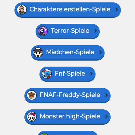
Charaktere erstellen-Spiele
Terror-Spiele
Mädchen-Spiele
Fnf-Spiele
FNAF-Freddy-Spiele
Monster high-Spiele