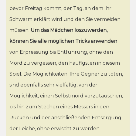
bevor Freitag kommt, der Tag, an dem Ihr
Schwarm erklärt wird und den Sie vermeiden
müssen.
Um das Mädchen loszuwerden,
können Sie alle möglichen Tricks anwenden
,
von Erpressung bis Entführung, ohne den
Mord zu vergessen, den häufigsten in diesem
Spiel. Die Möglichkeiten, Ihre Gegner zu töten,
sind ebenfalls sehr vielfältig, von der
Möglichkeit, einen Selbstmord vorzutäuschen,
bis hin zum Stechen eines Messers in den
Rücken und der anschließenden Entsorgung
der Leiche, ohne erwischt zu werden.