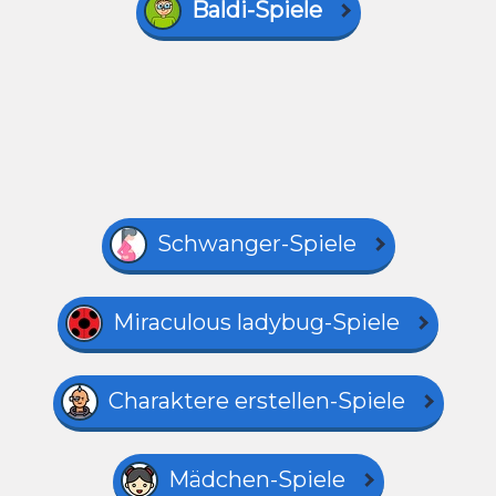
Baldi-Spiele
Schwanger-Spiele
Miraculous ladybug-Spiele
Charaktere erstellen-Spiele
Mädchen-Spiele