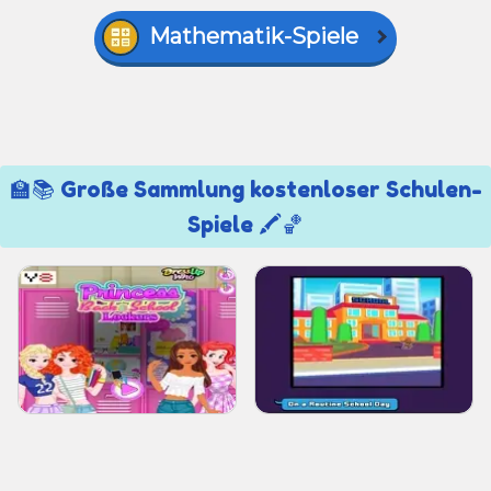
Mathematik-Spiele
🏫📚 Große Sammlung kostenloser Schulen-
Spiele 🖍🏀