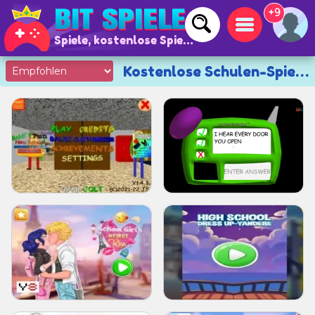
+9
Spiele, kostenlose Spiele und Online-Spiele
Kostenlose Schulen-Spiele 🏫📚