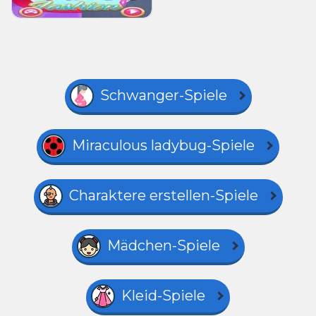
Schwanger-Spiele
Miraculous ladybug-Spiele
Charaktere erstellen-Spiele
Mädchen-Spiele
Kleid-Spiele