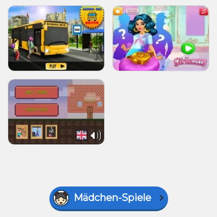
Mädchen-Spiele