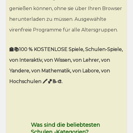
genießen können, ohne sie über Ihren Browser
herunterladen zu müssen. Ausgewählte
virenfreie Programme für alle Altersgruppen.
🏫📚100 % KOSTENLOSE Spiele, Schulen-Spiele,
von Interaktiv, von Wissen, von Lehrer, von
Yandere, von Mathematik, von Labore, von
Hochschulen 🖍🏀📝🎨.
Was sind die beliebtesten
Schulen -Kategorien?