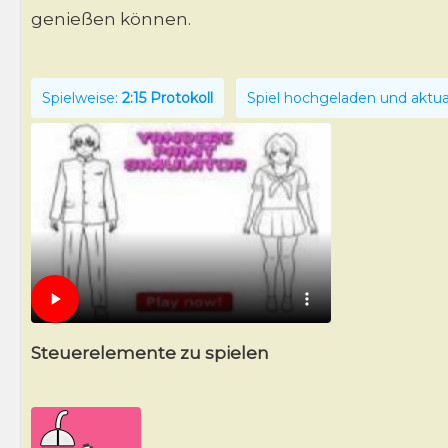
genießen können.
Spielweise:
2:15 Protokoll
Spiel hochgeladen und aktua
Steuerelemente zu spielen