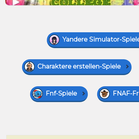
Yandere Simulator-Spiel
Charaktere erstellen-Spiele
Fnf-Spiele
FNAF-Fr