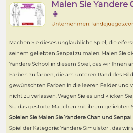
Malen Sie Yandere 
👧
Unternehmen: fandejuegos.c
Machen Sie dieses unglaubliche Spiel, die eifer
seinem geliebten Senpai zu malen. Malen Sie di
Yandere School in diesem Spiel, das wir Ihnen a
Farben zu färben, die am unteren Rand des Bild
gewünschten Farben in die leeren Felder und v
nicht zu verlassen. Wagen Sie es und klicken Sie
Sie das gestörte Mädchen mit ihrem geliebten Se
Spielen Sie Malen Sie Yandere Chan und Senpai
Spiel der Kategorie: Yandere Simulator , das wi