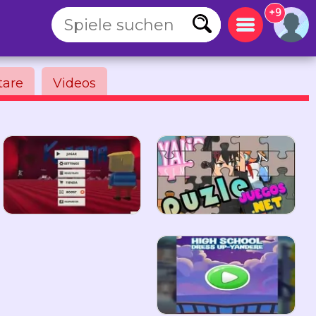
+9
are
Videos