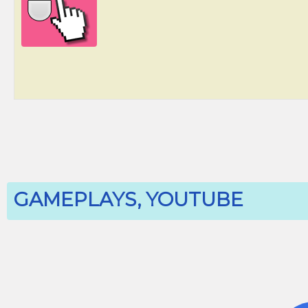
GAMEPLAYS, YOUTUBE