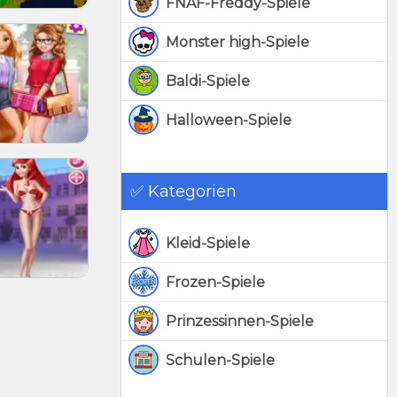
FNAF-Freddy-Spiele
Monster high-Spiele
Baldi-Spiele
Halloween-Spiele
✅ Kategorien
Kleid-Spiele
Frozen-Spiele
Prinzessinnen-Spiele
Schulen-Spiele