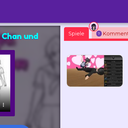
Spiele
Komment
7
e Chan und