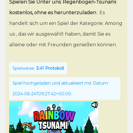
Spielen Sie Unter uns: Regenbogen-Tsunami
kostenlos, ohne es herunterzuladen
. Es
handelt sich um ein Spiel der Kategorie: Among
us , das wir ausgewählt haben, damit Sie es
alleine oder mit Freunden genießen können.
Spielweise:
3:41 Protokoll
Spiel hochgeladen und aktualisiert mit Datum:
2024-06-24T09:27:42+00:00