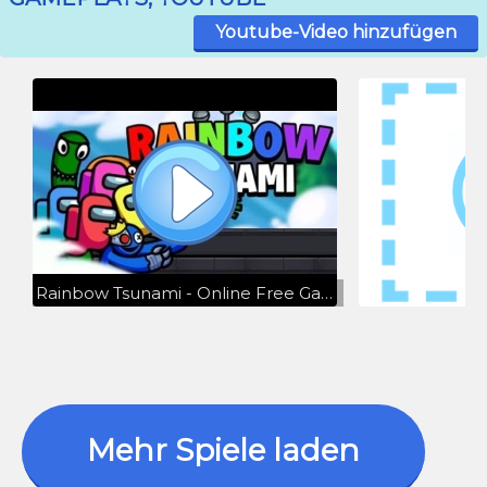
Youtube-Video hinzufügen
Rainbow Tsunami - Online Free Games Kiz10.com -Taptapking.com
Mehr Spiele laden