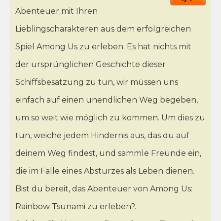
Abenteuer mit Ihren
Lieblingscharakteren aus dem erfolgreichen
Spiel Among Us zu erleben. Es hat nichts mit
der ursprünglichen Geschichte dieser
Schiffsbesatzung zu tun, wir müssen uns
einfach auf einen unendlichen Weg begeben,
um so weit wie möglich zu kommen. Um dies zu
tun, weiche jedem Hindernis aus, das du auf
deinem Weg findest, und sammle Freunde ein,
die im Falle eines Absturzes als Leben dienen.
Bist du bereit, das Abenteuer von Among Us:
Rainbow Tsunami zu erleben?.