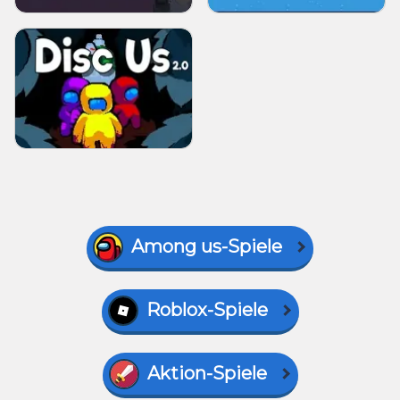
Among us-Spiele
Roblox-Spiele
Aktion-Spiele