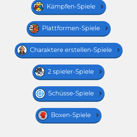
Kämpfen-Spiele
Plattformen-Spiele
Charaktere erstellen-Spiele
2 spieler-Spiele
Schüsse-Spiele
Boxen-Spiele