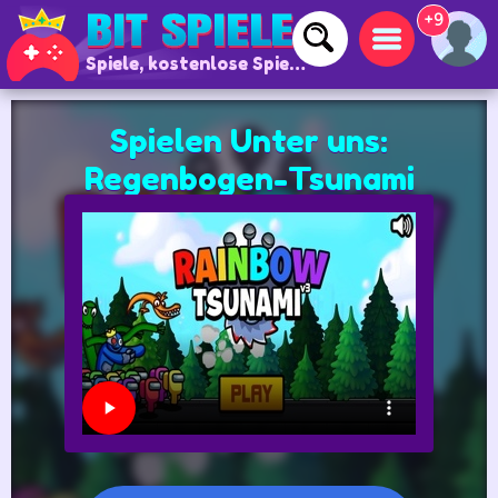
+9
Spiele, kostenlose Spiele und Online-Spiele
Spielen Unter uns:
Regenbogen-Tsunami