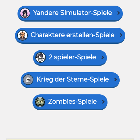
Yandere Simulator-Spiele
Charaktere erstellen-Spiele
2 spieler-Spiele
Krieg der Sterne-Spiele
Zombies-Spiele