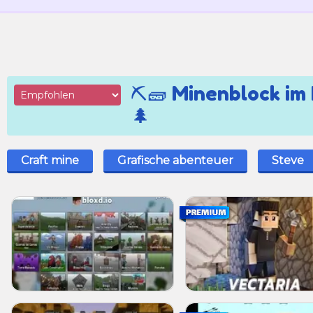
⛏️🧱 Minenblock im 
🌲
Craft mine
Grafische abenteuer
Steve