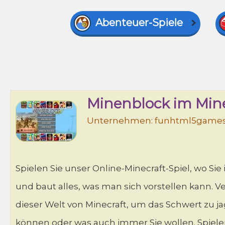
Abenteuer-Spiele
Minenblock im Minec
Unternehmen: funhtml5game
Spielen Sie unser Online-Minecraft-Spiel, wo S
und baut alles, was man sich vorstellen kann. 
dieser Welt von Minecraft, um das Schwert zu 
können oder was auch immer Sie wollen. Spielen