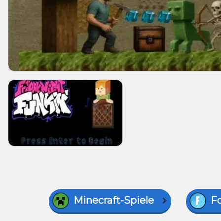
Minecraft-Spiele
Fo