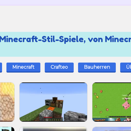
Minecraft-Stil-Spiele, von Minecr
Minecraft
Crafteo
Bauherren
Ü