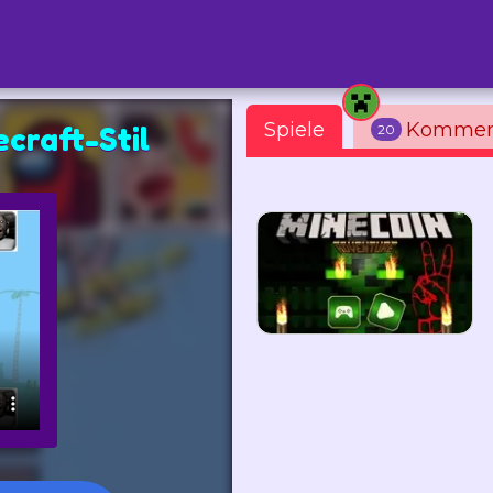
Spiele
Kommen
20
craft-Stil