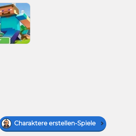
Charaktere erstellen-Spiele