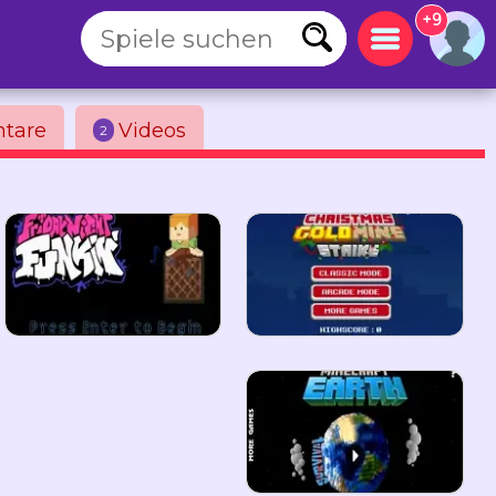
+9
tare
Videos
2