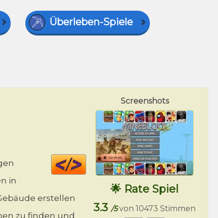
Überleben-Spiele
Screenshots
Code
agen
HTML
n in
🌟 Rate Spiel
 Gebäude erstellen
3.3
/5
von 10473 Stimmen
aben zu finden und