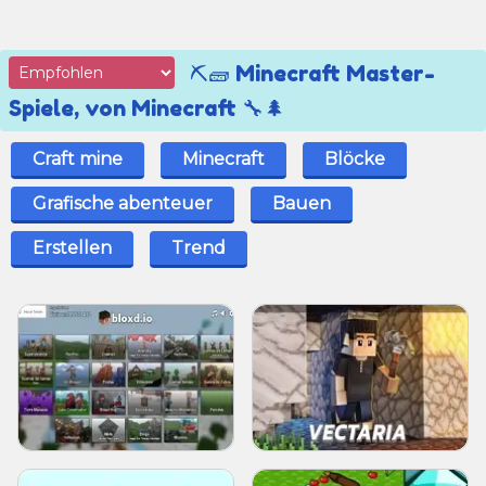
⛏️🧱 Minecraft Master-
Spiele, von Minecraft 🔧🌲
Craft mine
Minecraft
Blöcke
Grafische abenteuer
Bauen
Erstellen
Trend