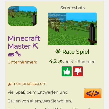
Screenshots
Minecraft
Master ⛏️
🌟 Rate Spiel
🧱🔧
4.2
/5
von 314 Stimmen
Unternehmen:
gamemonetize.com
Cod
Viel Spaß beim Entwerfen und
HT
Bauen von allem, was Sie wollen,