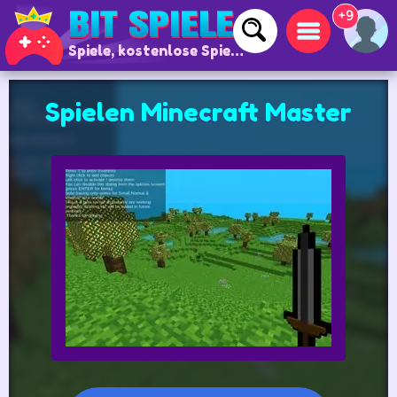
+9
Spiele, kostenlose Spiele und Online-Spiele
Spielen Minecraft Master