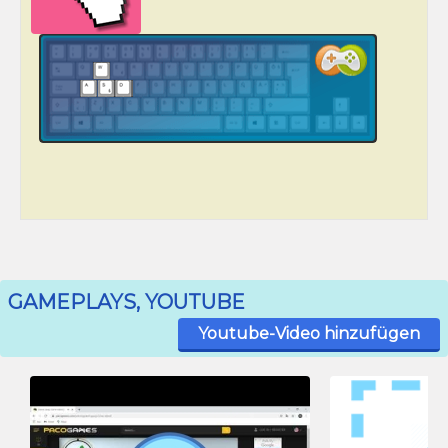
GAMEPLAYS, YOUTUBE
Youtube-Video hinzufügen