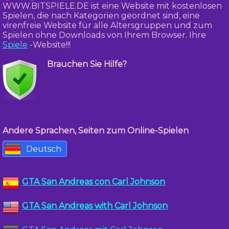
WWW.BITSPIELE.DE ist eine Website mit kostenlosen
Spielen, die nach Kategorien geordnet sind, eine
virenfreie Website für alle Altersgruppen und zum
Spielen ohne Downloads von Ihrem Browser. Ihre
Spiele
-Website!!!
Brauchen Sie Hilfe?
Andere Sprachen, Seiten zum Online-Spielen
Deutsch
GTA San Andreas con Carl Johnson
GTA San Andreas with Carl Johnson