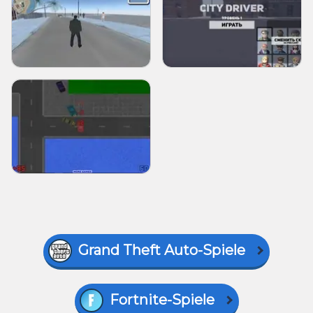
Grand Theft Auto-Spiele
Fortnite-Spiele