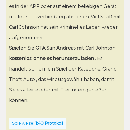
es in der APP oder auf einem beliebigen Gerät
mit Internetverbindung abspielen. Viel Spaß mit
Carl Johnson hat sein kriminelles Leben wieder
aufgenommen.
Spielen Sie GTA San Andreas mit Carl Johnson
kostenlos, ohne es herunterzuladen
. Es
handelt sich um ein Spiel der Kategorie: Grand
Theft Auto , das wir ausgewählt haben, damit
Sie es alleine oder mit Freunden genießen
können.
Spielweise:
1:40 Protokoll