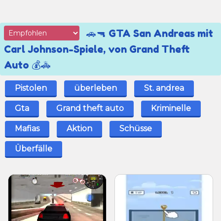
🚗🔫 GTA San Andreas mit
Carl Johnson-Spiele, von Grand Theft
Auto 💰🚓
Pistolen
überleben
St. andrea
Gta
Grand theft auto
Kriminelle
Mafias
Aktion
Schüsse
Überfälle