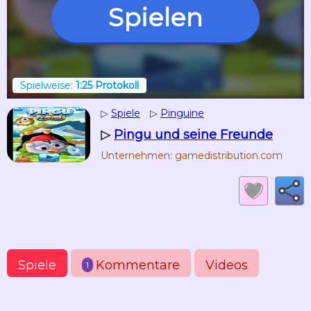
Spielen
Spielweise:
1:25 Protokoll
▷
Spiele
▷
Pinguine
▷
Pingu und seine Freunde
Unternehmen: gamedistribution.com
Spiele
Kommentare
Videos
1