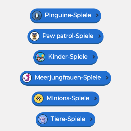
Pinguine-Spiele
Paw patrol-Spiele
Kinder-Spiele
Meerjungfrauen-Spiele
Minions-Spiele
Tiere-Spiele