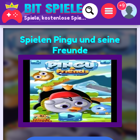
+9
Spiele, kostenlose Spiele und Online-Spiele
Spielen Pingu und seine
Freunde