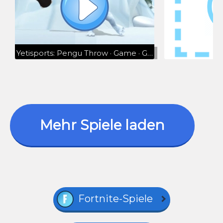
Yetisports: Pengu Throw · Game · Gameplay
Mehr Spiele laden
Fortnite-Spiele