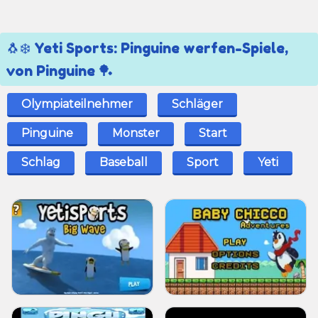
🐧❄️ Yeti Sports: Pinguine werfen-Spiele,
von Pinguine 🏓
Olympiateilnehmer
Schläger
Pinguine
Monster
Start
Schlag
Baseball
Sport
Yeti