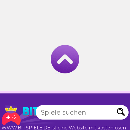
WWW.BITSPIELE.DE ist eine Website mit kostenlosen