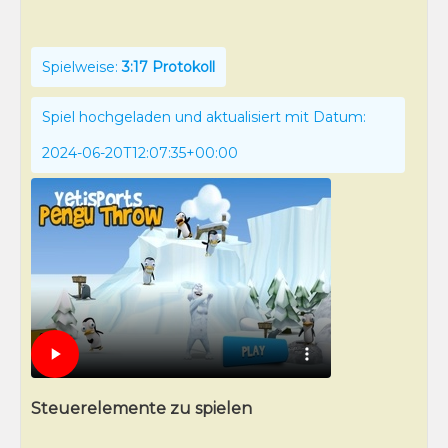
Spielweise:
3:17 Protokoll
Spiel hochgeladen und aktualisiert mit Datum:
2024-06-20T12:07:35+00:00
Steuerelemente zu spielen