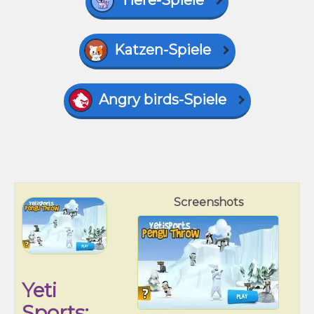
Tiere-Spiele
Katzen-Spiele
Angry birds-Spiele
Screenshots
Yeti
Sports: