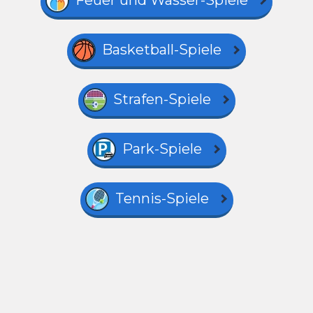
Feuer und Wasser-Spiele
Basketball-Spiele
Strafen-Spiele
Park-Spiele
Tennis-Spiele