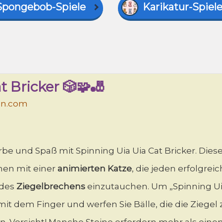
Spongebob-Spiele
Karikatur-Spiel
t Bricker 🎲🧩🎳
on.com
rbe und Spaß mit Spinning Uia Uia Cat Bricker. Dies
en mit einer
animierten Katze
, die jeden erfolgrei
 des
Ziegelbrechens
einzutauchen. Um „Spinning Uia
it dem Finger und werfen Sie Bälle, die die Ziegel 