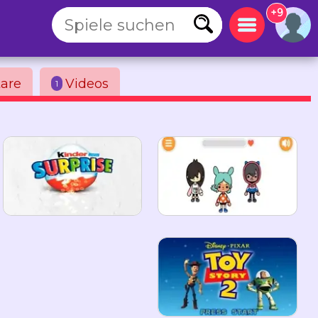
+9
are
Videos
1