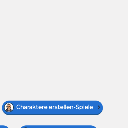
Charaktere erstellen-Spiele