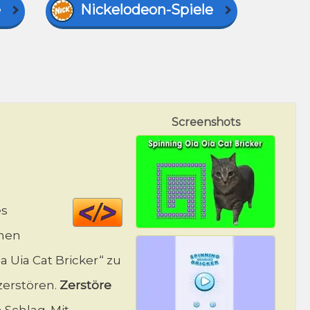
e
Nickelodeon-Spiele
Screenshots
Code
es
HTML
chen
 Uia Cat Bricker“ zu
zerstören.
Zerstöre