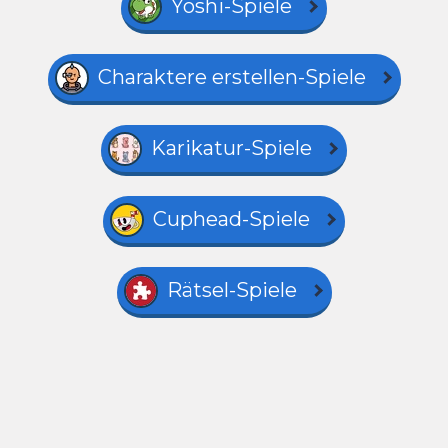
Yoshi-Spiele
Charaktere erstellen-Spiele
Karikatur-Spiele
Cuphead-Spiele
Rätsel-Spiele