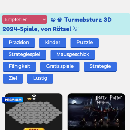
🧩🧠 Turmabsturz 3D
2024-Spiele, von Rätsel 💡
Präzision
Kinder
Puzzle
Strategiespiel
Mausgeschick
Fähigkeit
Gratis spiele
Strategie
Ziel
Lustig