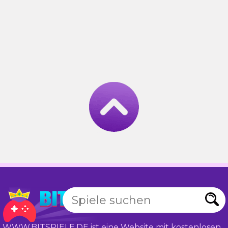
WWW.BITSPIELE.DE ist eine Website mit kostenlosen