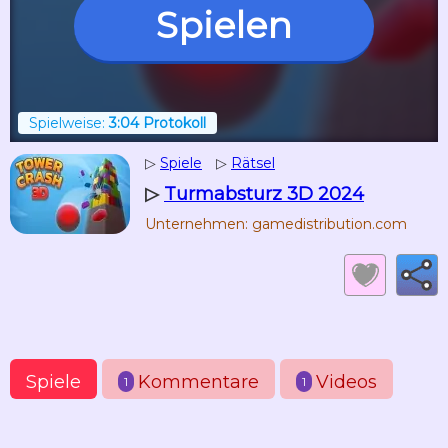
Spielen
Spielweise:
3:04 Protokoll
▷
Spiele
▷
Rätsel
▷
Turmabsturz 3D 2024
Unternehmen: gamedistribution.com
Spiele
Kommentare
Videos
1
1