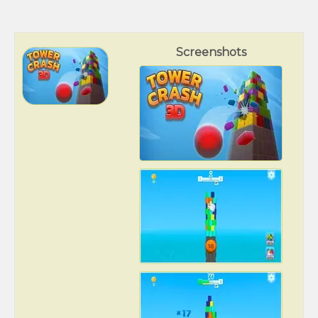
Screenshots