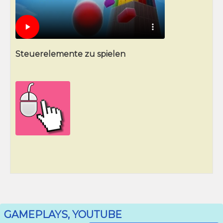
Steuerelemente zu spielen
GAMEPLAYS, YOUTUBE