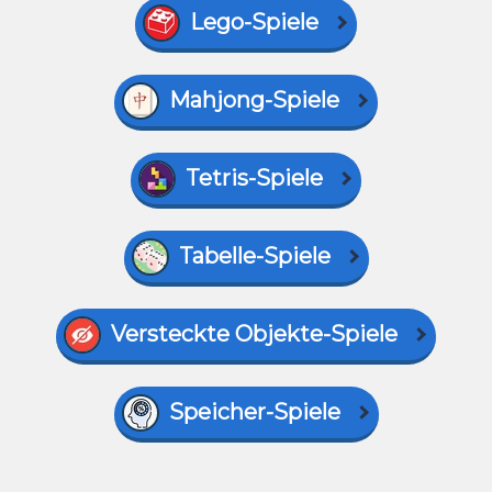
Lego-Spiele
Mahjong-Spiele
Tetris-Spiele
Tabelle-Spiele
Versteckte Objekte-Spiele
Speicher-Spiele