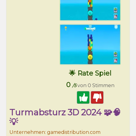
🌟 Rate Spiel
0
/5
von 0 Stimmen
Turmabsturz 3D 2024 🧩🧠
💡
Unternehmen: gamedistribution.com