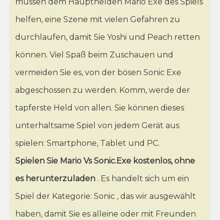
müssen dem Haupthelden Mario Exe des Spiels
helfen, eine Szene mit vielen Gefahren zu
durchlaufen, damit Sie Yoshi und Peach retten
können. Viel Spaß beim Zuschauen und
vermeiden Sie es, von der bösen Sonic Exe
abgeschossen zu werden. Komm, werde der
tapferste Held von allen. Sie können dieses
unterhaltsame Spiel von jedem Gerät aus
spielen: Smartphone, Tablet und PC.
Spielen Sie Mario Vs Sonic.Exe kostenlos, ohne
es herunterzuladen
. Es handelt sich um ein
Spiel der Kategorie: Sonic , das wir ausgewählt
haben, damit Sie es alleine oder mit Freunden