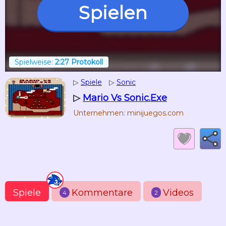
Spielen
Spielweise:
2:27 Protokoll
▷
Spiele
▷
Sonic
▷
Mario Vs Sonic.Exe
Unternehmen: minijuegos.com
Spiele
Kommentare
Videos
4
2