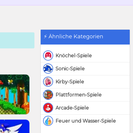
⚡ Ähnliche Kategorien
Knöchel-Spiele
Sonic-Spiele
Kirby-Spiele
Plattformen-Spiele
Arcade-Spiele
Feuer und Wasser-Spiele