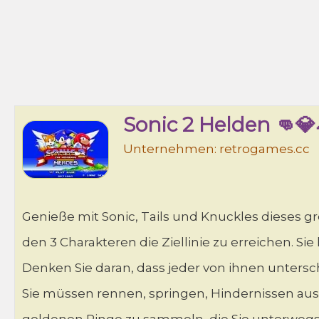
Sonic 2 Helden 👊💎
Unternehmen: retrogames.cc
Genieße mit Sonic, Tails und Knuckles dieses 
den 3 Charakteren die Ziellinie zu erreichen. 
Denken Sie daran, dass jeder von ihnen untersch
Sie müssen rennen, springen, Hindernissen aus