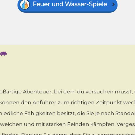
Feuer und Wasser-Spiele
🦔
großartige Abenteuer, bei dem du versuchen musst, 
Sie können den Anführer zum richtigen Zeitpunkt wec
iedliche Fähigkeiten besitzt, die Sie je nach Stand
weichen und mit starken Feinden kämpfen. Vergesse