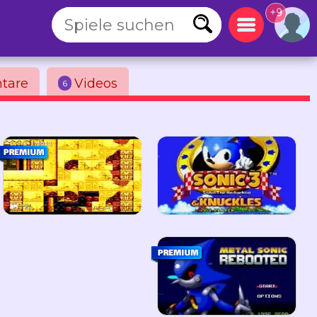
+9
tare
Videos
6