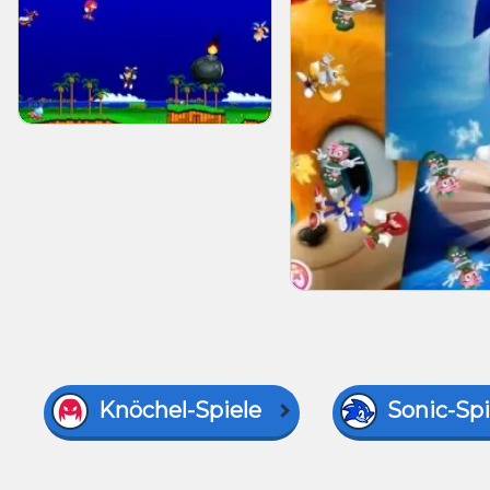
Knöchel-Spiele
Sonic-Spi