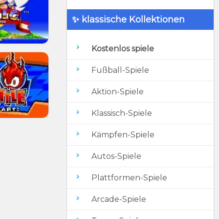
✨ klassische Kollektionen
Kostenlos spiele
Fußball-Spiele
Aktion-Spiele
Klassisch-Spiele
Kämpfen-Spiele
Autos-Spiele
Plattformen-Spiele
Arcade-Spiele